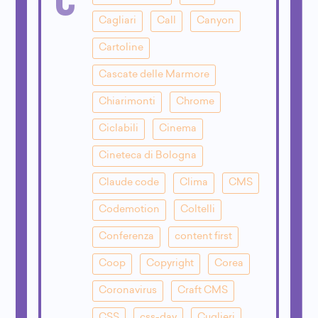
Cagliari
Call
Canyon
Cartoline
Cascate delle Marmore
Chiarimonti
Chrome
Ciclabili
Cinema
Cineteca di Bologna
Claude code
Clima
CMS
Codemotion
Coltelli
Conferenza
content first
Coop
Copyright
Corea
Coronavirus
Craft CMS
CSS
css-day
Cuglieri