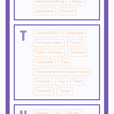
stephen hawking
Studio
style guide
summit
T
TailwindCSS
Tartarughe
Te l'avevo detto
Tennis
Terni - Cavriago
Tertenia
Tipografia
Tips
Torna per pranzo squadra corse
Toscana
Trap
Trash
Trenitalia
Twitter
Umbria
url
UX day