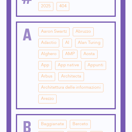
2025
404
A
Aaron Swartz
Abruzzo
Adactio
AI
Alan Turing
Alghero
AMP
Aosta
App
App native
Appunti
Arbus
Architecta
Architettura delle informazioni
Arezzo
B
Baggianate
Berceto