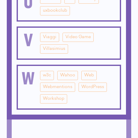
U
uxbookclub
V
Viaggi
Video Game
Villasimius
W
w3c
Wahoo
Web
Webmentions
WordPress
Workshop