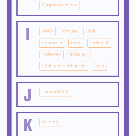
Guspinesa in bici
I
IAAD
Ichnusa
Idoli
Imprevisti
indie
indietech
indieweb
Inizia qui
Intelligenza artificiale
Ivrea
J
Jeremy Keith
K
Kerning