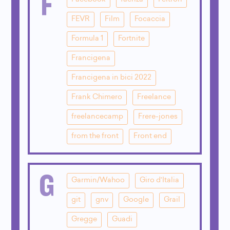
F
FEVR
Film
Focaccia
Formula 1
Fortnite
Francigena
Francigena in bici 2022
Frank Chimero
Freelance
freelancecamp
Frere-jones
from the front
Front end
G
Garmin/Wahoo
Giro d'Italia
git
gnv
Google
Grail
Gregge
Guadi