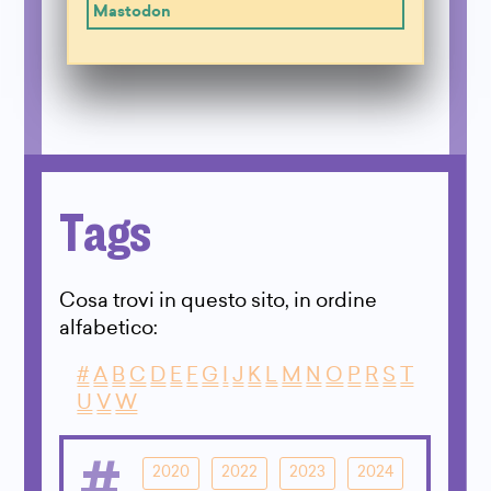
Mastodon
Tags
Cosa trovi in questo sito, in ordine
alfabetico:
#
A
B
C
D
E
F
G
I
J
K
L
M
N
O
P
R
S
T
U
V
W
#
2020
2022
2023
2024