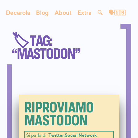
Decarola
Blog
About
Extra
🔍
🗣🇬🇧
🏷️ TAG:
“MASTODON”
RIPROVIAMO
MASTODON
Si parla di:
Twitter
,
Social Network
,