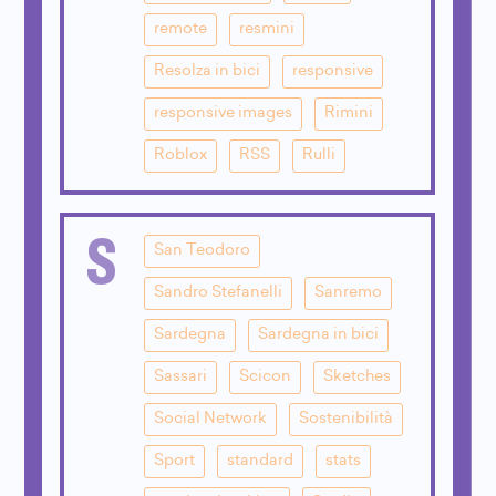
remote
resmini
Resolza in bici
responsive
responsive images
Rimini
Roblox
RSS
Rulli
S
San Teodoro
Sandro Stefanelli
Sanremo
Sardegna
Sardegna in bici
Sassari
Scicon
Sketches
Social Network
Sostenibilità
Sport
standard
stats