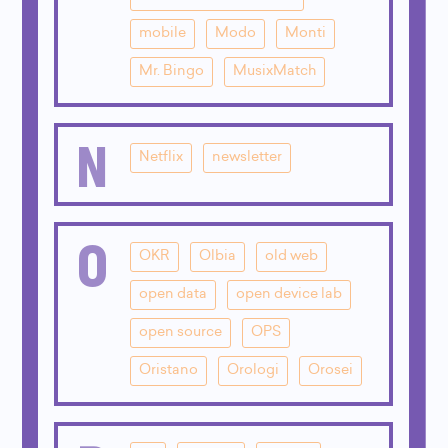
mobile
Modo
Monti
Mr. Bingo
MusixMatch
N
Netflix
newsletter
O
OKR
Olbia
old web
open data
open device lab
open source
OPS
Oristano
Orologi
Orosei