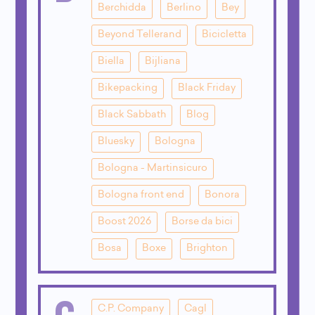
Berchidda
Berlino
Bey
Beyond Tellerand
Bicicletta
Biella
Bijliana
Bikepacking
Black Friday
Black Sabbath
Blog
Bluesky
Bologna
Bologna - Martinsicuro
Bologna front end
Bonora
Boost 2026
Borse da bici
Bosa
Boxe
Brighton
C
C.P. Company
Cagl