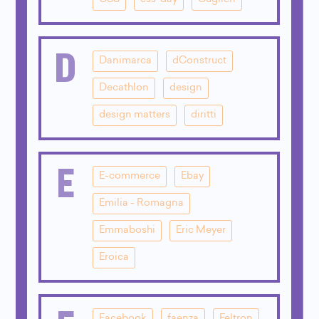
D
Danimarca
dConstruct
Decathlon
design
design matters
diritti
E
E-commerce
Ebay
Emilia - Romagna
Emmaboshi
Eric Meyer
Eroica
Facebook
faenza
Feltron