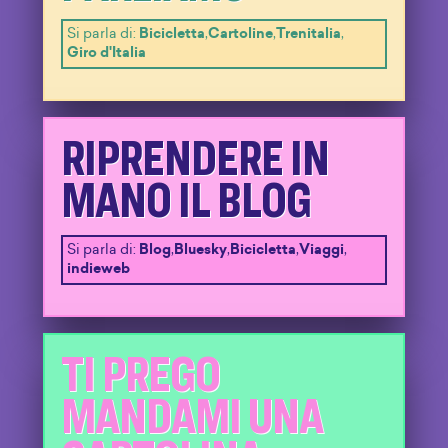
Si parla di:
Bicicletta
,
Cartoline
,
Trenitalia
,
Giro d'Italia
RIPRENDERE IN
MANO IL BLOG
Si parla di:
Blog
,
Bluesky
,
Bicicletta
,
Viaggi
,
indieweb
TI PREGO
MANDAMI UNA