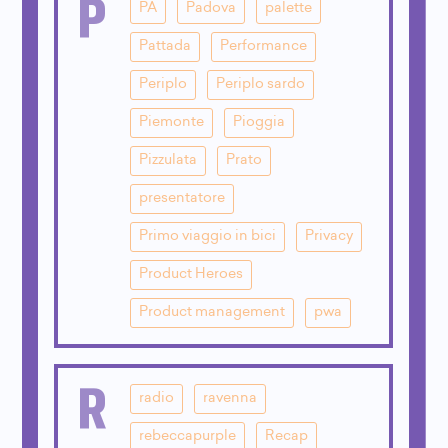
P
PA
Padova
palette
Pattada
Performance
Periplo
Periplo sardo
Piemonte
Pioggia
Pizzulata
Prato
presentatore
Primo viaggio in bici
Privacy
Product Heroes
Product management
pwa
R
radio
ravenna
rebeccapurple
Recap