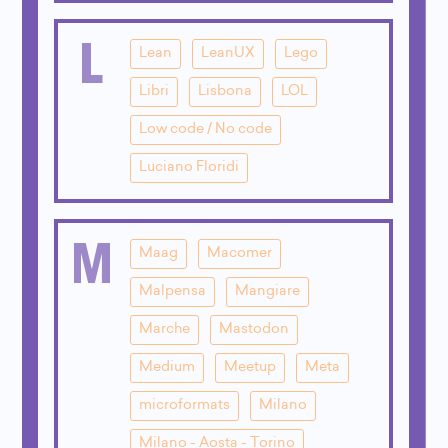
L
Lean
LeanUX
Lego
Libri
Lisbona
LOL
Low code / No code
Luciano Floridi
M
Maag
Macomer
Malpensa
Mangiare
Marche
Mastodon
Medium
Meetup
Meta
microformats
Milano
Milano - Aosta - Torino