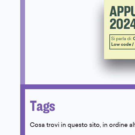
APP
2024
Si parla di:
Low code /
Tags
Cosa trovi in questo sito, in ordine a