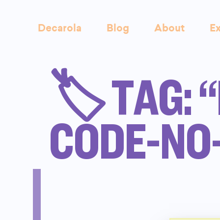
Decarola
Blog
About
Ex
🏷️ TAG: 
CODE-NO