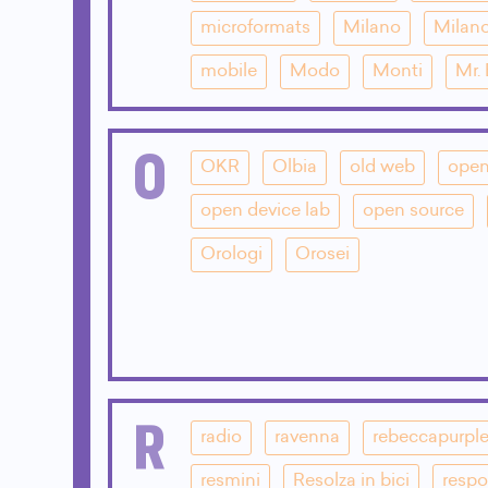
microformats
Milano
Milano
mobile
Modo
Monti
Mr.
O
OKR
Olbia
old web
open
open device lab
open source
Orologi
Orosei
R
radio
ravenna
rebeccapurpl
resmini
Resolza in bici
respo