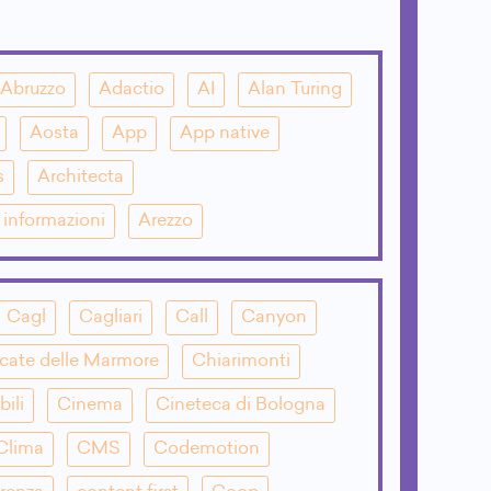
Abruzzo
Adactio
AI
Alan Turing
Aosta
App
App native
s
Architecta
e informazioni
Arezzo
Cagl
Cagliari
Call
Canyon
cate delle Marmore
Chiarimonti
bili
Cinema
Cineteca di Bologna
Clima
CMS
Codemotion