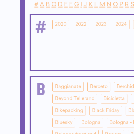
#
A
B
C
D
E
F
G
I
J
K
L
M
N
O
P
R
#
2020
2022
2023
2024
B
Baggianate
Berceto
Berchi
Beyond Tellerand
Bicicletta
Bikepacking
Black Friday
Bl
Bluesky
Bologna
Bologna - 