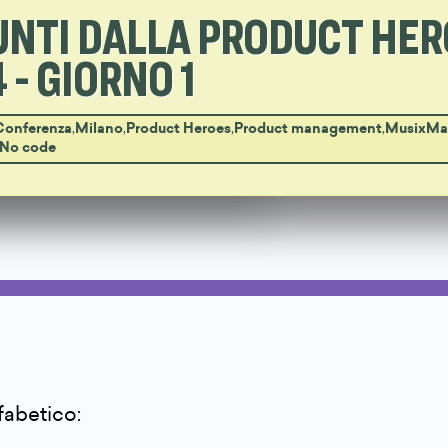
UNTI DALLA PRODUCT HE
 - GIORNO 1
Conferenza
,
Milano
,
Product Heroes
,
Product management
,
MusixMa
 No code
lfabetico: