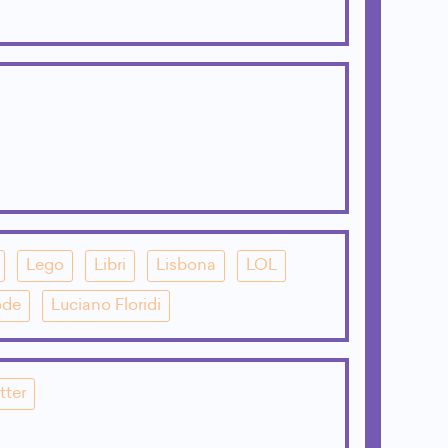
Lego
Libri
Lisbona
LOL
ode
Luciano Floridi
tter