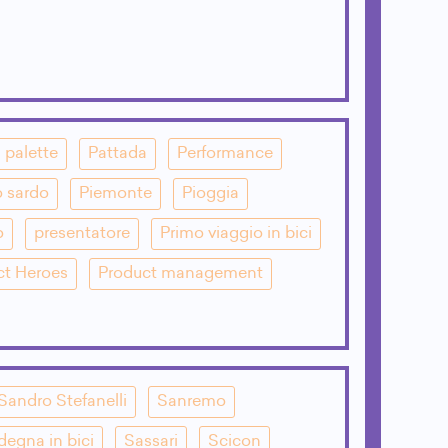
palette
Pattada
Performance
o sardo
Piemonte
Pioggia
o
presentatore
Primo viaggio in bici
ct Heroes
Product management
Sandro Stefanelli
Sanremo
degna in bici
Sassari
Scicon