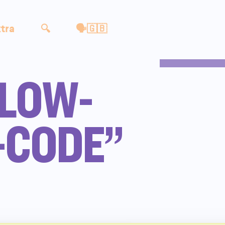
tra
🔍
🗣🇬🇧
“LOW-
-CODE”