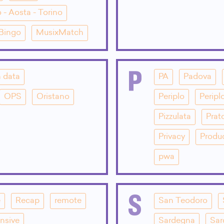
 - Aosta - Torino
 Bingo
MusixMatch
P
 data
PA
Padova
OPS
Oristano
Periplo
Peripl
Pizzulata
Prat
Privacy
Produ
pwa
S
e
Recap
remote
San Teodoro
nsive
Sardegna
Sar