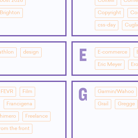
oost 2026
Coltelli
Confe
Brighton
Copyright
Co
css-day
Cugli
E
athlon
design
E-commerce
Eric Meyer
Ero
G
FEVR
Film
Garmin/Wahoo
Francigena
Grail
Gregge
Chimero
Freelance
rom the front