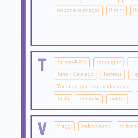
responsive images
Rimini
R
T
TailwindCSS
Tartarughe
Te 
Terni - Cavriago
Tertenia
Ti
Torna per pranzo squadra corse
Trash
Trenitalia
Twitter
V
Viaggi
Video Game
Villasim