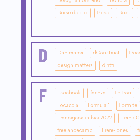
Bologna front end
Bonora
B
Borse da bici
Bosa
Boxe
D
Danimarca
dConstruct
Dec
design matters
diritti
F
Facebook
faenza
Feltron
Focaccia
Formula 1
Fortnite
Francigena in bici 2022
Frank 
freelancecamp
Frere-jones
f