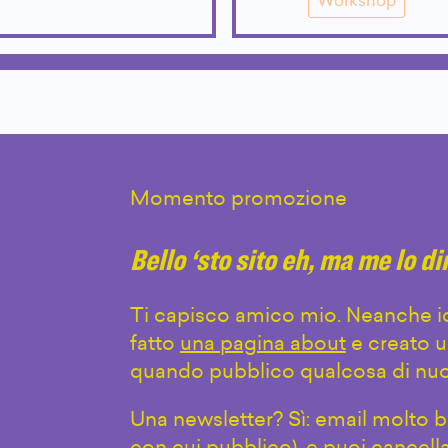
Workshop
Momento promozione
Bello ‘sto sito eh, ma me lo d
Ti capisco amico mio. Neanche io
fatto
una pagina about
e creato u
quando pubblico qualcosa di nuo
Una newsletter? Sì: email molto br