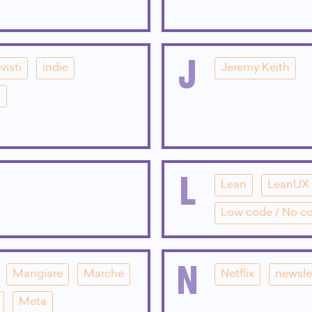
J
visti
indie
Jeremy Keith
i
L
Lean
LeanUX
Low code / No c
N
Mangiare
Marche
Netflix
newsle
Meta