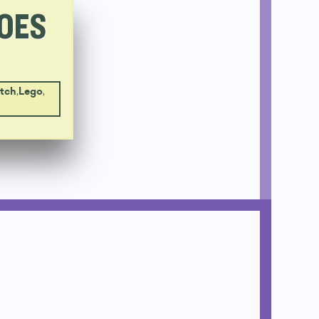
ROES
tch
,
Lego
,