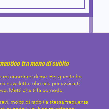
imentico tra meno di subito
 mi ricorderei di me. Per questo ho
na newsletter che uso per avvisarti
vo. Metti che ti fa comodo.
evi, molto di rado (la stessa frequenza