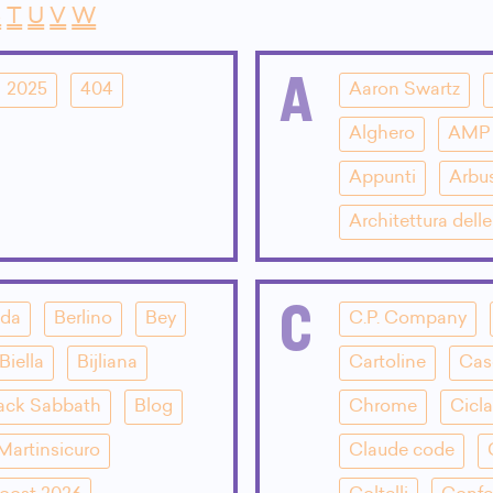
S
T
U
V
W
A
2025
404
Aaron Swartz
Alghero
AMP
Appunti
Arbu
Architettura dell
C
dda
Berlino
Bey
C.P. Company
Biella
Bijliana
Cartoline
Cas
ack Sabbath
Blog
Chrome
Cicla
Martinsicuro
Claude code