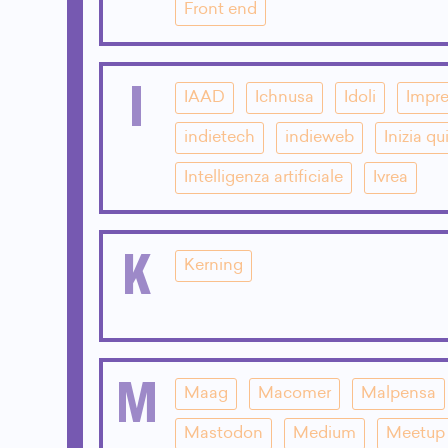
Front end
I
IAAD
Ichnusa
Idoli
Impre
indietech
indieweb
Inizia qu
Intelligenza artificiale
Ivrea
K
Kerning
M
Maag
Macomer
Malpensa
Mastodon
Medium
Meetup