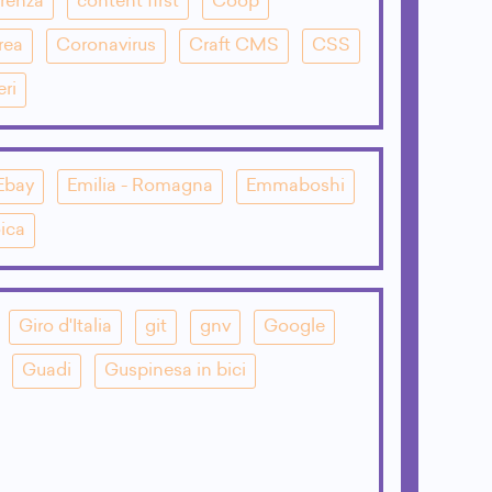
renza
content first
Coop
rea
Coronavirus
Craft CMS
CSS
eri
Ebay
Emilia - Romagna
Emmaboshi
ica
Giro d'Italia
git
gnv
Google
Guadi
Guspinesa in bici