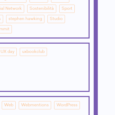
ial Network
Sostenibilità
Sport
s
stephen hawking
Studio
mmit
UX day
uxbookclub
Web
Webmentions
WordPress