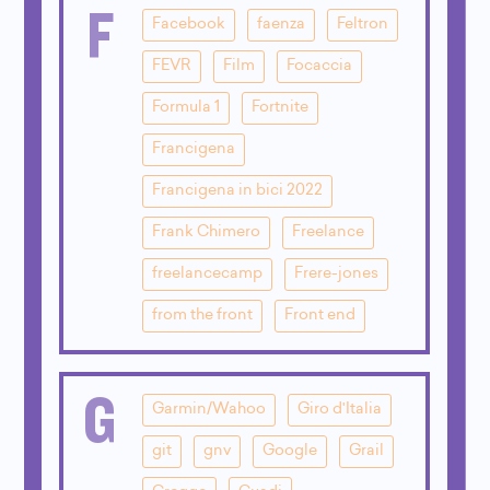
F
Facebook
faenza
Feltron
FEVR
Film
Focaccia
Formula 1
Fortnite
Francigena
Francigena in bici 2022
Frank Chimero
Freelance
freelancecamp
Frere-jones
from the front
Front end
G
Garmin/Wahoo
Giro d'Italia
git
gnv
Google
Grail