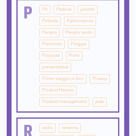
P
PA
Padova
palette
Pattada
Performance
Periplo
Periplo sardo
Piemonte
Pioggia
Pizzulata
Prato
presentatore
Primo viaggio in bici
Privacy
Product Heroes
Product management
pwa
R
radio
ravenna