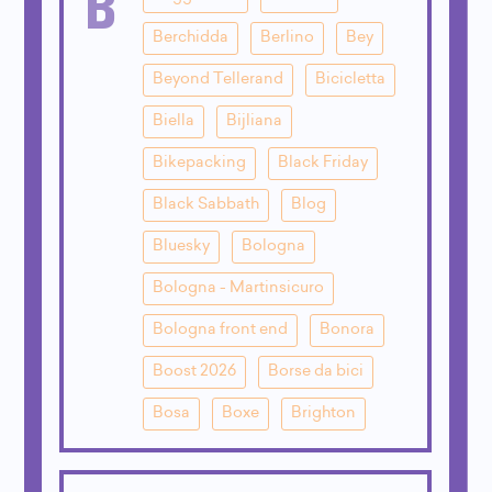
B
Berchidda
Berlino
Bey
Beyond Tellerand
Bicicletta
Biella
Bijliana
Bikepacking
Black Friday
Black Sabbath
Blog
Bluesky
Bologna
Bologna - Martinsicuro
Bologna front end
Bonora
Boost 2026
Borse da bici
Bosa
Boxe
Brighton