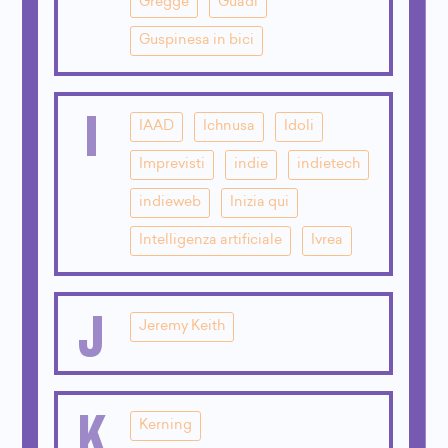
Gregge
Guadi
Guspinesa in bici
I
IAAD
Ichnusa
Idoli
Imprevisti
indie
indietech
indieweb
Inizia qui
Intelligenza artificiale
Ivrea
J
Jeremy Keith
K
Kerning