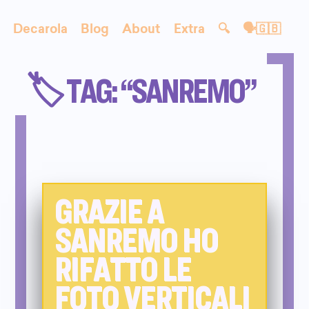
Decarola
Blog
About
Extra
🔍
🗣🇬🇧
🏷️ TAG: “SANREMO”
GRAZIE A
SANREMO HO
RIFATTO LE
FOTO VERTICALI