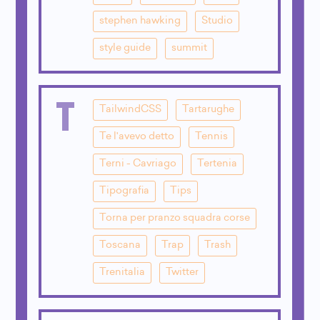
stephen hawking
Studio
style guide
summit
T
TailwindCSS
Tartarughe
Te l'avevo detto
Tennis
Terni - Cavriago
Tertenia
Tipografia
Tips
Torna per pranzo squadra corse
Toscana
Trap
Trash
Trenitalia
Twitter