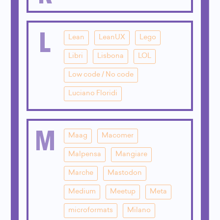
L
Lean
LeanUX
Lego
Libri
Lisbona
LOL
Low code / No code
Luciano Floridi
M
Maag
Macomer
Malpensa
Mangiare
Marche
Mastodon
Medium
Meetup
Meta
microformats
Milano