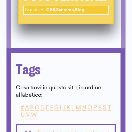
Si parla di:
CSS
,
Sanremo
,
Blog
Tags
Cosa trovi in questo sito, in ordine
alfabetico:
#
A
B
C
D
E
F
G
I
J
K
L
M
N
O
P
R
S
T
U
V
W