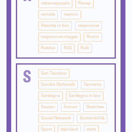
rebeccapurple
Recap
remote
resmini
Resolza in bici
responsive
responsive images
Rimini
Roblox
RSS
Rulli
S
San Teodoro
Sandro Stefanelli
Sanremo
Sardegna
Sardegna in bici
Sassari
Scicon
Sketches
Social Network
Sostenibilità
Sport
standard
stats