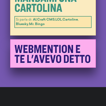
CARTOLINA
Si parla di:
AI
,
Craft CMS
,
LOL
,
Cartoline
,
Bluesky
,
Mr. Bingo
WEBMENTION E
TE L'AVEVO DETTO