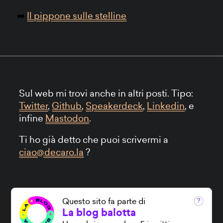
Il pippone sulle stelline
Sul web mi trovi anche in altri posti. Tipo:
Twitter
,
Github
,
Speakerdeck
,
Linkedin
, e
infine
Mastodon
.
Ti ho già detto che puoi scrivermi a
ciao@decaro.la
?