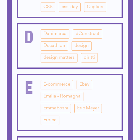
CSS
css-day
Cuglieri
D
Danimarca
dConstruct
Decathlon
design
design matters
diritti
E
E-commerce
Ebay
Emilia - Romagna
Emmaboshi
Eric Meyer
Eroica