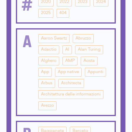
#
2020
2022
2023
2024
2025
404
A
Aaron Swartz
Abruzzo
Adactio
AI
Alan Turing
Alghero
AMP
Aosta
App
App native
Appunti
Arbus
Architecta
Architettura delle informazioni
Arezzo
Baggianate
Berceto