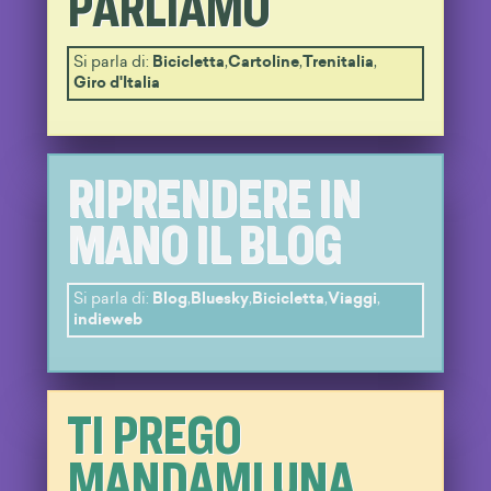
PARLIAMO
Si parla di:
Bicicletta
,
Cartoline
,
Trenitalia
,
Giro d'Italia
RIPRENDERE IN
MANO IL BLOG
Si parla di:
Blog
,
Bluesky
,
Bicicletta
,
Viaggi
,
indieweb
TI PREGO
MANDAMI UNA