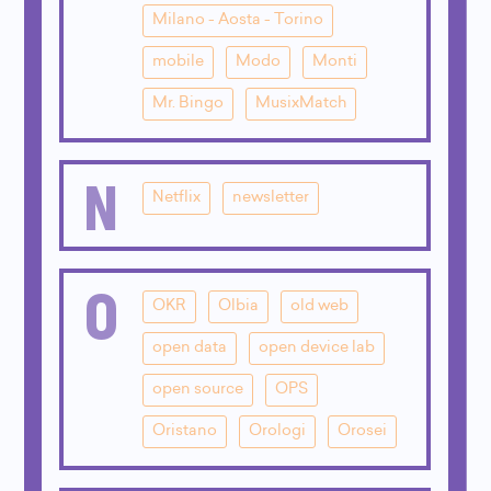
Milano - Aosta - Torino
mobile
Modo
Monti
Mr. Bingo
MusixMatch
N
Netflix
newsletter
O
OKR
Olbia
old web
open data
open device lab
open source
OPS
Oristano
Orologi
Orosei