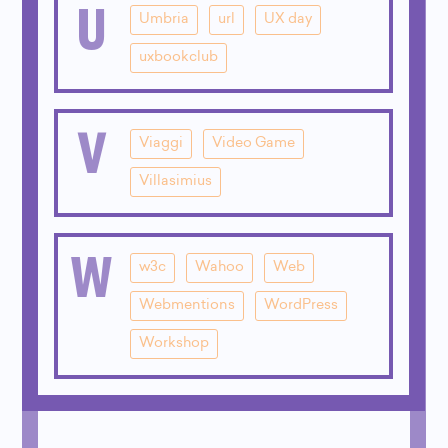
U
Umbria
url
UX day
uxbookclub
V
Viaggi
Video Game
Villasimius
W
w3c
Wahoo
Web
Webmentions
WordPress
Workshop