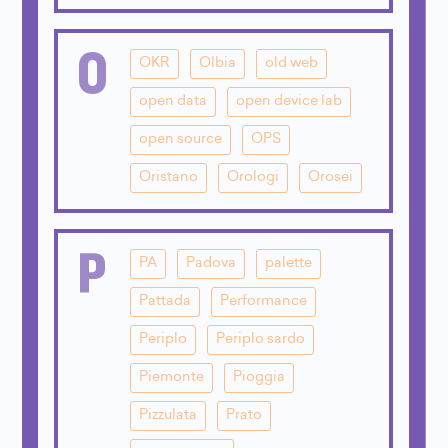
O
OKR
Olbia
old web
open data
open device lab
open source
OPS
Oristano
Orologi
Orosei
P
PA
Padova
palette
Pattada
Performance
Periplo
Periplo sardo
Piemonte
Pioggia
Pizzulata
Prato