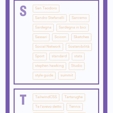
S
San Teodoro
Sandro Stefanelli
Sanremo
Sardegna
Sardegna in bici
Sassari
Scicon
Sketches
Social Network
Sostenibilità
Sport
standard
stats
stephen hawking
Studio
style guide
summit
T
TailwindCSS
Tartarughe
Te l'avevo detto
Tennis