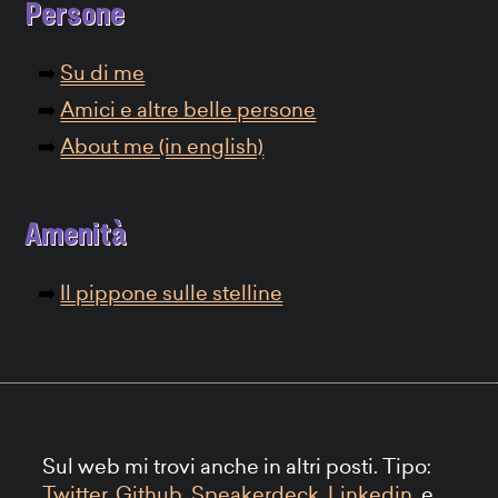
Persone
Su di me
Amici e altre belle persone
About me (in english)
Amenità
Il pippone sulle stelline
Sul web mi trovi anche in altri posti. Tipo:
Twitter
,
Github
,
Speakerdeck
,
Linkedin
, e