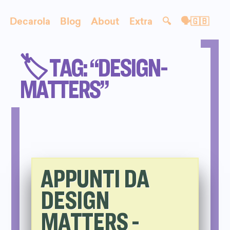
Decarola
Blog
About
Extra
🔍
🗣🇬🇧
🏷️ TAG: “DESIGN-
MATTERS”
APPUNTI DA
DESIGN
MATTERS -