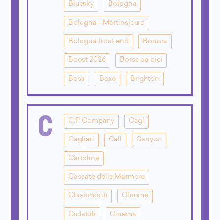
Bluesky
Bologna
Bologna - Martinsicuro
Bologna front end
Bonora
Boost 2026
Borse da bici
Bosa
Boxe
Brighton
C
C.P. Company
Cagl
Cagliari
Call
Canyon
Cartoline
Cascate delle Marmore
Chiarimonti
Chrome
Ciclabili
Cinema