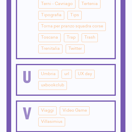
Terni - Cavriago
Tertenia
Tipografia
Tips
Torna per pranzo squadra corse
Toscana
Trap
Trash
Trenitalia
Twitter
U
Umbria
url
UX day
uxbookclub
V
Viaggi
Video Game
Villasimius