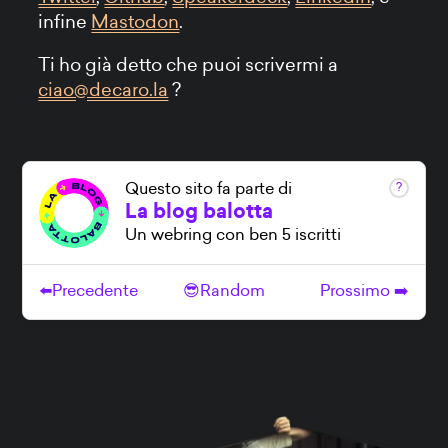
infine
Mastodon
.
Ti ho già detto che puoi scrivermi a
ciao@decaro.la
?