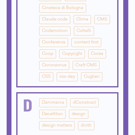
Cineteca di Bologna
Claude code
Clima
CMS
Codemotion
Coltelli
Conferenza
content first
Coop
Copyright
Corea
Coronavirus
Craft CMS
CSS
css-day
Cuglieri
D
Danimarca
dConstruct
Decathlon
design
design matters
diritti