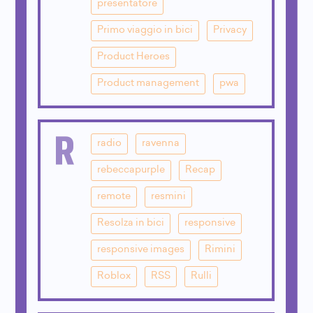
presentatore
Primo viaggio in bici
Privacy
Product Heroes
Product management
pwa
R
radio
ravenna
rebeccapurple
Recap
remote
resmini
Resolza in bici
responsive
responsive images
Rimini
Roblox
RSS
Rulli