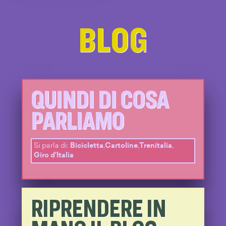
BLOG
QUINDI DI COSA
PARLIAMO
Si parla di:
Bicicletta
,
Cartoline
,
Trenitalia
,
Giro d'Italia
RIPRENDERE IN