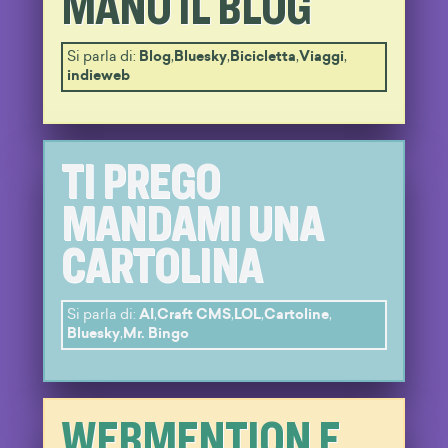
MANO IL BLOG
Si parla di:
Blog
,
Bluesky
,
Bicicletta
,
Viaggi
,
indieweb
TI PREGO
MANDAMI UNA
CARTOLINA
Si parla di:
AI
,
Craft CMS
,
LOL
,
Cartoline
,
Bluesky
,
Mr. Bingo
WEBMENTION E