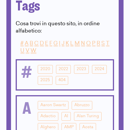
Tags
Cosa trovi in questo sito, in ordine
alfabetico:
#
A
B
C
D
E
F
G
I
J
K
L
M
N
O
P
R
S
T
U
V
W
#
2020
2022
2023
2024
2025
404
A
Aaron Swartz
Abruzzo
Adactio
AI
Alan Turing
Alghero
AMP
Aosta