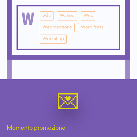
W
w3c
Wahoo
Web
Webmentions
WordPress
Workshop
Momento promozione