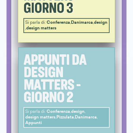
GIORNO 3
Si parla di:
Conferenza
,
Danimarca
,
design
,
design matters
APPUNTI DA
DESIGN
MATTERS -
GIORNO 2
Si parla di:
Conferenza
,
design
,
design matters
,
Pizzulata
,
Danimarca
,
Appunti