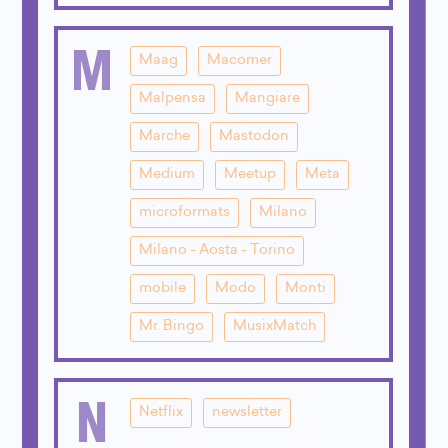
M
Maag
Macomer
Malpensa
Mangiare
Marche
Mastodon
Medium
Meetup
Meta
microformats
Milano
Milano - Aosta - Torino
mobile
Modo
Monti
Mr. Bingo
MusixMatch
N
Netflix
newsletter