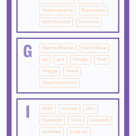
freelancecamp
Frere-jones
from the front
Front end
G
Garmin/Wahoo
Giro d'Italia
git
gnv
Google
Grail
Gregge
Guadi
Guspinesa in bici
I
IAAD
Ichnusa
Idoli
Imprevisti
indie
indietech
indieweb
Inizia qui