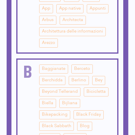
App
App native
Appunti
Arbus
Architecta
Architettura delle informazioni
Arezzo
B
Baggianate
Berceto
Berchidda
Berlino
Bey
Beyond Tellerand
Bicicletta
Biella
Bijliana
Bikepacking
Black Friday
Black Sabbath
Blog