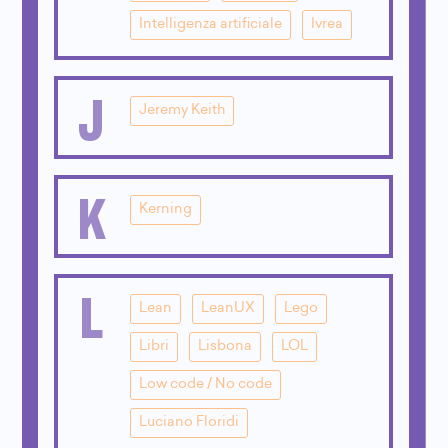
Intelligenza artificiale
Ivrea
J
Jeremy Keith
K
Kerning
L
Lean
LeanUX
Lego
Libri
Lisbona
LOL
Low code / No code
Luciano Floridi