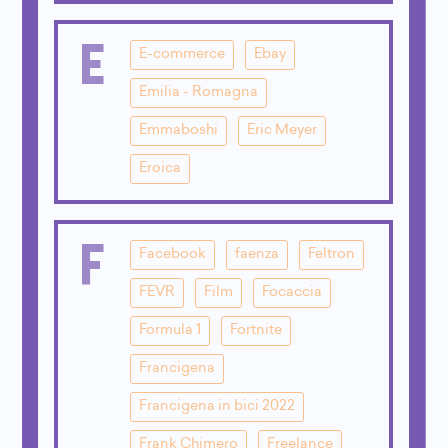
E
E-commerce
Ebay
Emilia - Romagna
Emmaboshi
Eric Meyer
Eroica
F
Facebook
faenza
Feltron
FEVR
Film
Focaccia
Formula 1
Fortnite
Francigena
Francigena in bici 2022
Frank Chimero
Freelance