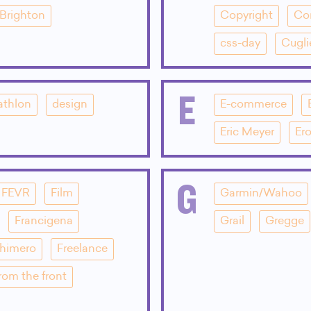
Brighton
Copyright
Co
css-day
Cugli
E
athlon
design
E-commerce
Eric Meyer
Ero
G
FEVR
Film
Garmin/Wahoo
Francigena
Grail
Gregge
Chimero
Freelance
rom the front