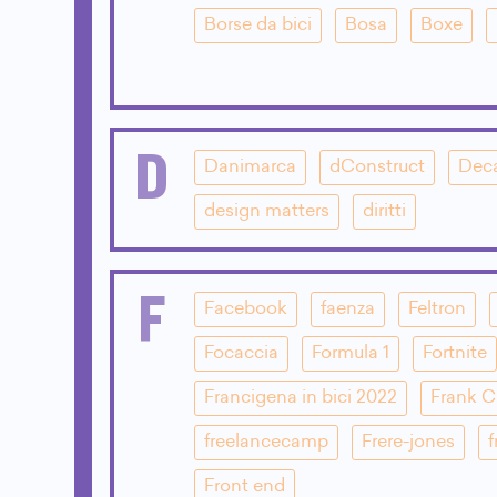
Borse da bici
Bosa
Boxe
D
Danimarca
dConstruct
Dec
design matters
diritti
F
Facebook
faenza
Feltron
Focaccia
Formula 1
Fortnite
Francigena in bici 2022
Frank 
freelancecamp
Frere-jones
f
Front end