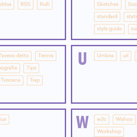
oblox
RSS
Rulli
Sketches
Soc
standard
stat
style guide
su
U
l'avevo detto
Tennis
Umbria
url
pografia
Tips
Toscana
Trap
W
ius
w3c
Wahoo
Workshop