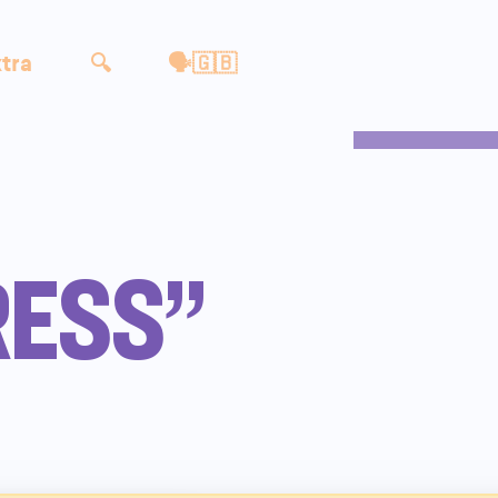
tra
🔍
🗣🇬🇧
ESS”