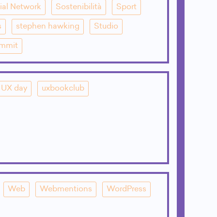
ial Network
Sostenibilità
Sport
s
stephen hawking
Studio
mmit
UX day
uxbookclub
Web
Webmentions
WordPress