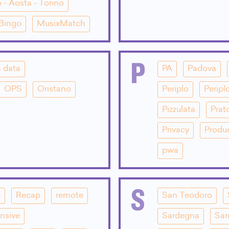
 - Aosta - Torino
 Bingo
MusixMatch
P
 data
PA
Padova
OPS
Oristano
Periplo
Peripl
Pizzulata
Prat
Privacy
Produ
pwa
S
e
Recap
remote
San Teodoro
nsive
Sardegna
Sar