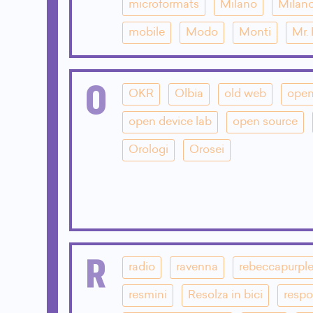
microformats
Milano
Milano
mobile
Modo
Monti
Mr.
O
OKR
Olbia
old web
open
open device lab
open source
Orologi
Orosei
R
radio
ravenna
rebeccapurpl
resmini
Resolza in bici
respo