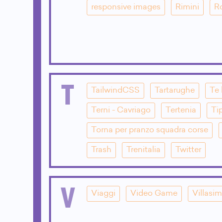
responsive images
Rimini
R
T
TailwindCSS
Tartarughe
Te 
Terni - Cavriago
Tertenia
Ti
Torna per pranzo squadra corse
Trash
Trenitalia
Twitter
V
Viaggi
Video Game
Villasim