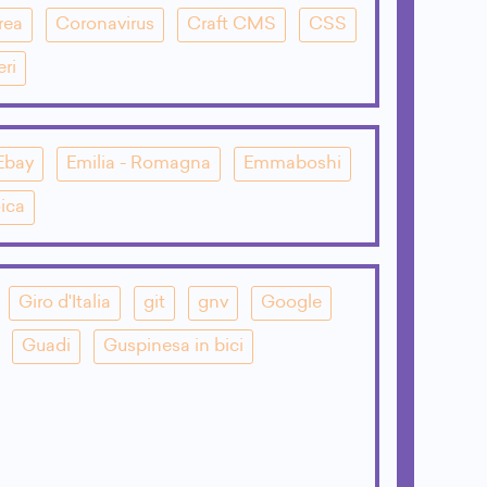
rea
Coronavirus
Craft CMS
CSS
eri
Ebay
Emilia - Romagna
Emmaboshi
ica
Giro d'Italia
git
gnv
Google
Guadi
Guspinesa in bici