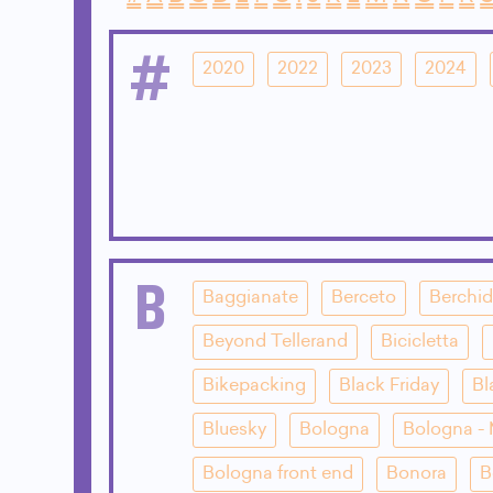
#
2020
2022
2023
2024
B
Baggianate
Berceto
Berchi
Beyond Tellerand
Bicicletta
Bikepacking
Black Friday
Bl
Bluesky
Bologna
Bologna - 
Bologna front end
Bonora
B