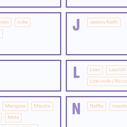
J
visti
indie
Jeremy Keith
i
L
Lean
LeanUX
Low code / No c
N
Mangiare
Marche
Netflix
newsle
Meta