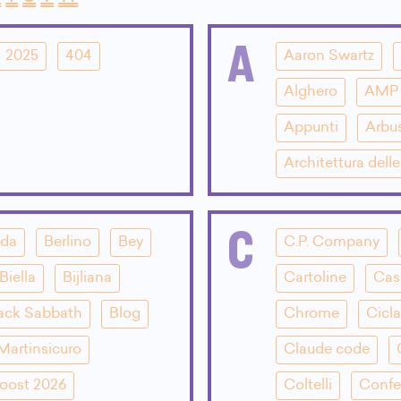
A
2025
404
Aaron Swartz
Alghero
AMP
Appunti
Arbu
Architettura dell
C
dda
Berlino
Bey
C.P. Company
Biella
Bijliana
Cartoline
Cas
ack Sabbath
Blog
Chrome
Cicla
Martinsicuro
Claude code
oost 2026
Coltelli
Confe