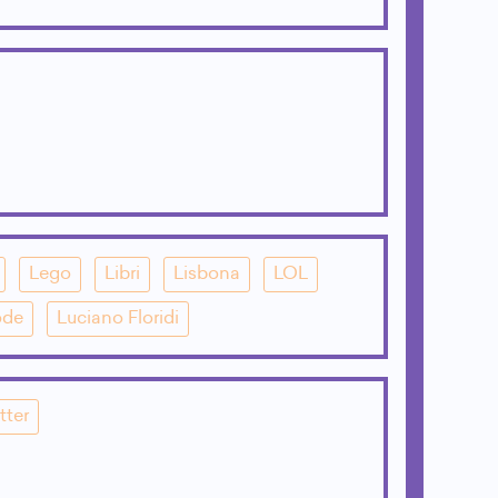
Lego
Libri
Lisbona
LOL
ode
Luciano Floridi
tter