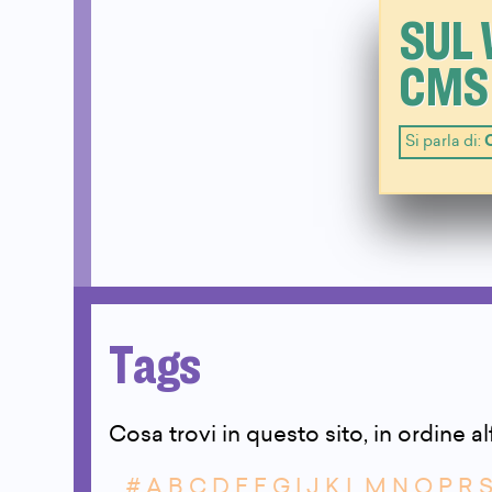
SUL 
CMS
Si parla di:
Tags
Cosa trovi in questo sito, in ordine a
#
A
B
C
D
E
F
G
I
J
K
L
M
N
O
P
R