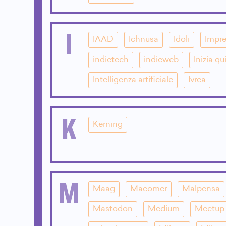
I
IAAD
Ichnusa
Idoli
Impre
indietech
indieweb
Inizia qu
Intelligenza artificiale
Ivrea
K
Kerning
M
Maag
Macomer
Malpensa
Mastodon
Medium
Meetup