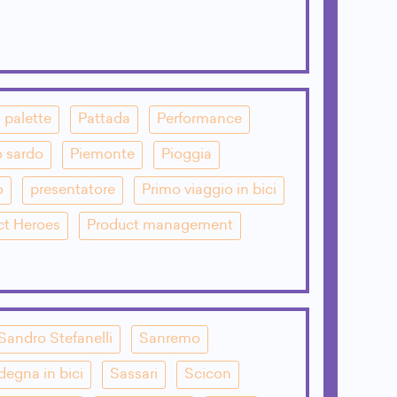
palette
Pattada
Performance
o sardo
Piemonte
Pioggia
o
presentatore
Primo viaggio in bici
ct Heroes
Product management
Sandro Stefanelli
Sanremo
degna in bici
Sassari
Scicon