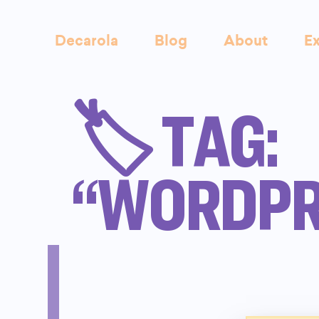
Decarola
Blog
About
Ex
🏷️ TAG:
“WORDPR