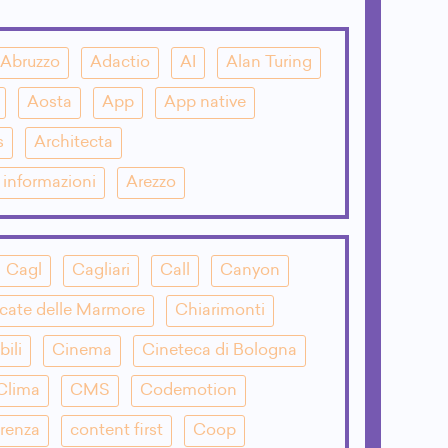
Abruzzo
Adactio
AI
Alan Turing
Aosta
App
App native
s
Architecta
e informazioni
Arezzo
Cagl
Cagliari
Call
Canyon
cate delle Marmore
Chiarimonti
bili
Cinema
Cineteca di Bologna
Clima
CMS
Codemotion
renza
content first
Coop