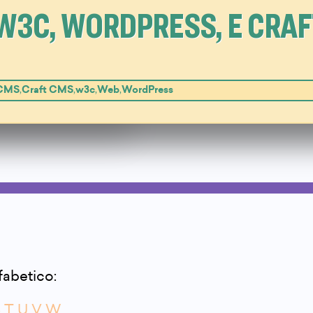
W3C, WORDPRESS, E CRAF
CMS
,
Craft CMS
,
w3c
,
Web
,
WordPress
lfabetico:
S
T
U
V
W