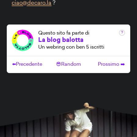
ciao@decaro.la
?