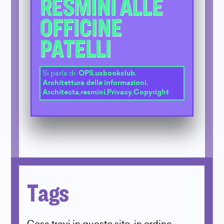
RESMINI ALLE
OFFICINE
PATELLI
Si parla di:
OPS
,
uxbookclub
,
Architettura delle informazioni
,
Architecta
,
resmini
,
Privacy
,
Copyright
Tags