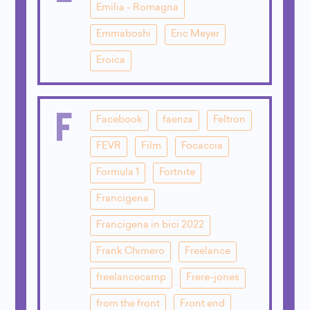
Emilia - Romagna
Emmaboshi
Eric Meyer
Eroica
F
Facebook
faenza
Feltron
FEVR
Film
Focaccia
Formula 1
Fortnite
Francigena
Francigena in bici 2022
Frank Chimero
Freelance
freelancecamp
Frere-jones
from the front
Front end