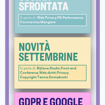
SFRONTATA
Si parla di:
Web
,
Privacy
,
PA
,
Performance
,
Coronavirus
,
Mangiare
NOVITÀ
SETTEMBRINE
Si parla di:
Bijliana
,
Studio
,
Front end
,
Conferenza
,
Web
,
diritti
,
Privacy
,
Copyright
,
Tennis
,
Emmaboshi
GDPR E GOOGLE