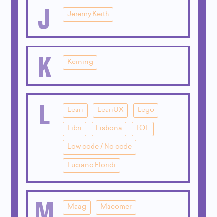
J
Jeremy Keith
K
Kerning
L
Lean
LeanUX
Lego
Libri
Lisbona
LOL
Low code / No code
Luciano Floridi
M
Maag
Macomer