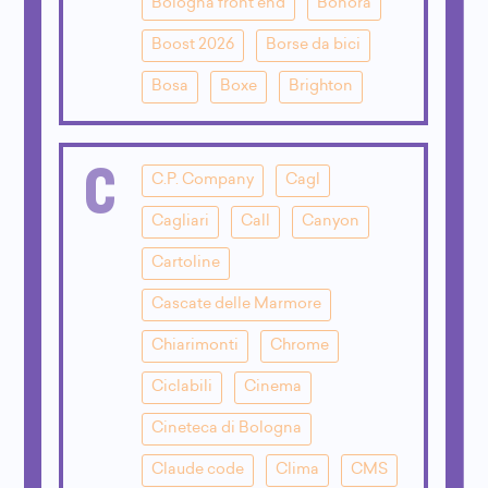
Bologna front end
Bonora
Boost 2026
Borse da bici
Bosa
Boxe
Brighton
C
C.P. Company
Cagl
Cagliari
Call
Canyon
Cartoline
Cascate delle Marmore
Chiarimonti
Chrome
Ciclabili
Cinema
Cineteca di Bologna
Claude code
Clima
CMS