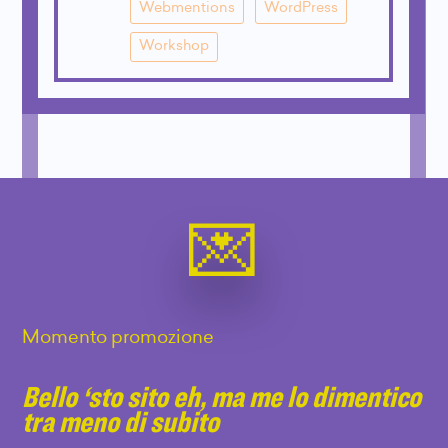
Webmentions
WordPress
Workshop
Momento promozione
Bello ‘sto sito eh, ma me lo dimentico
tra meno di subito