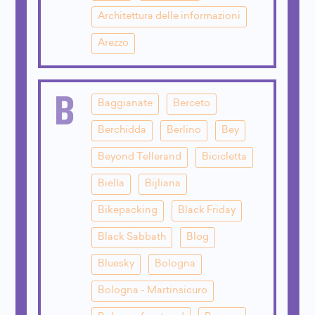
Architettura delle informazioni
Arezzo
B
Baggianate
Berceto
Berchidda
Berlino
Bey
Beyond Tellerand
Bicicletta
Biella
Bijliana
Bikepacking
Black Friday
Black Sabbath
Blog
Bluesky
Bologna
Bologna - Martinsicuro