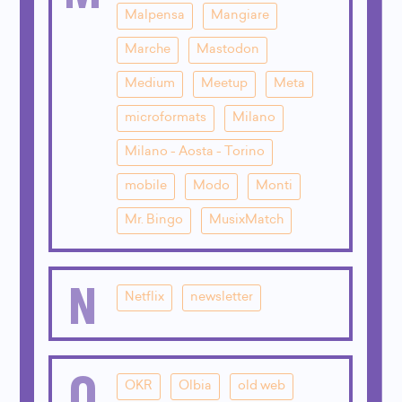
Malpensa
Mangiare
Marche
Mastodon
Medium
Meetup
Meta
microformats
Milano
Milano - Aosta - Torino
mobile
Modo
Monti
Mr. Bingo
MusixMatch
N
Netflix
newsletter
O
OKR
Olbia
old web