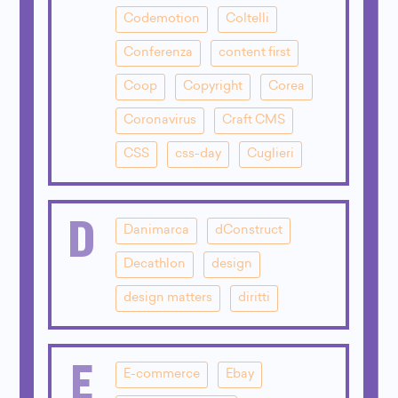
Codemotion
Coltelli
Conferenza
content first
Coop
Copyright
Corea
Coronavirus
Craft CMS
CSS
css-day
Cuglieri
D
Danimarca
dConstruct
Decathlon
design
design matters
diritti
E
E-commerce
Ebay