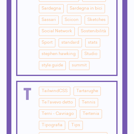
Sardegna
Sardegna in bici
Sassari
Scicon
Sketches
Social Network
Sostenibilità
Sport
standard
stats
stephen hawking
Studio
style guide
summit
T
TailwindCSS
Tartarughe
Te l'avevo detto
Tennis
Terni - Cavriago
Tertenia
Tipografia
Tips