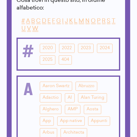
Cosa trovi in questo sito, in ordine
alfabetico:
#
A
B
C
D
E
F
G
I
J
K
L
M
N
O
P
R
S
T
U
V
W
#
2020
2022
2023
2024
2025
404
A
Aaron Swartz
Abruzzo
Adactio
AI
Alan Turing
Alghero
AMP
Aosta
App
App native
Appunti
Arbus
Architecta