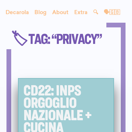
Decarola
Blog
About
Extra
🔍
🗣🇬🇧
🏷️ TAG: “PRIVACY”
CD22: INPS
ORGOGLIO
NAZIONALE +
CUCINA