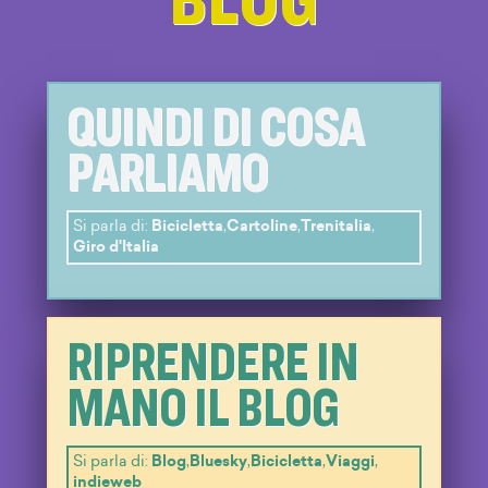
QUINDI DI COSA
PARLIAMO
Si parla di:
Bicicletta
,
Cartoline
,
Trenitalia
,
Giro d'Italia
RIPRENDERE IN
MANO IL BLOG
Si parla di:
Blog
,
Bluesky
,
Bicicletta
,
Viaggi
,
indieweb