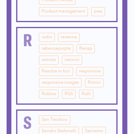
Product Heroes
Product management
pwa
R
radio
ravenna
rebeccapurple
Recap
remote
resmini
Resolza in bici
responsive
responsive images
Rimini
Roblox
RSS
Rulli
S
San Teodoro
Sandro Stefanelli
Sanremo