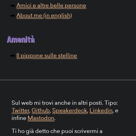
Amici e altre belle persone
About me (in english)
Amenità
Il pippone sulle stelline
Sul web mi trovi anche in altri posti. Tipo:
Twitter
,
Github
,
Speakerdeck
,
Linkedin
, e
infine
Mastodon
.
Ti ho già detto che puoi scrivermi a