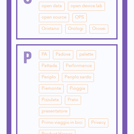
open data
open device lab
open source
OPS
Oristano
Orologi
Orosei
P
PA
Padova
palette
Pattada
Performance
Periplo
Periplo sardo
Piemonte
Pioggia
Pizzulata
Prato
presentatore
Primo viaggio in bici
Privacy