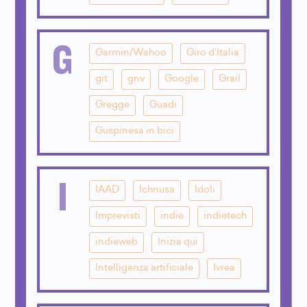
G
Garmin/Wahoo
Giro d'Italia
git
gnv
Google
Grail
Gregge
Guadi
Guspinesa in bici
I
IAAD
Ichnusa
Idoli
Imprevisti
indie
indietech
indieweb
Inizia qui
Intelligenza artificiale
Ivrea