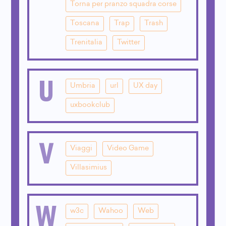
Torna per pranzo squadra corse
Toscana
Trap
Trash
Trenitalia
Twitter
U
Umbria
url
UX day
uxbookclub
V
Viaggi
Video Game
Villasimius
W
w3c
Wahoo
Web