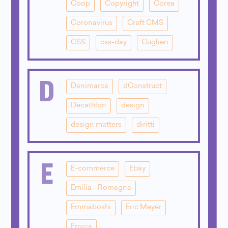
Coop
Copyright
Corea
Coronavirus
Craft CMS
CSS
css-day
Cuglieri
D
Danimarca
dConstruct
Decathlon
design
design matters
diritti
E
E-commerce
Ebay
Emilia - Romagna
Emmaboshi
Eric Meyer
Eroica