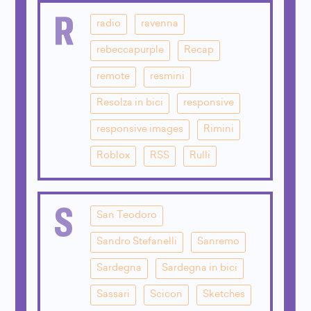
R
radio
ravenna
rebeccapurple
Recap
remote
resmini
Resolza in bici
responsive
responsive images
Rimini
Roblox
RSS
Rulli
S
San Teodoro
Sandro Stefanelli
Sanremo
Sardegna
Sardegna in bici
Sassari
Scicon
Sketches