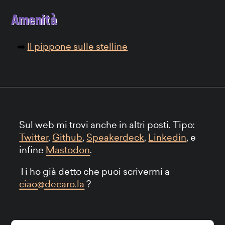
Amenità
Il pippone sulle stelline
Sul web mi trovi anche in altri posti. Tipo:
Twitter
,
Github
,
Speakerdeck
,
Linkedin
, e
infine
Mastodon
.
Ti ho già detto che puoi scrivermi a
ciao@decaro.la
?