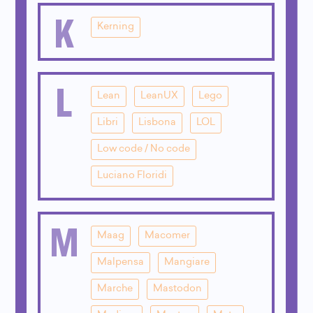
K
Kerning
L
Lean
LeanUX
Lego
Libri
Lisbona
LOL
Low code / No code
Luciano Floridi
M
Maag
Macomer
Malpensa
Mangiare
Marche
Mastodon