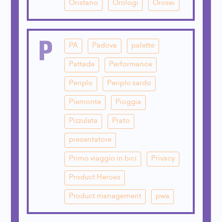
Oristano
Orologi
Orosei
P
PA
Padova
palette
Pattada
Performance
Periplo
Periplo sardo
Piemonte
Pioggia
Pizzulata
Prato
presentatore
Primo viaggio in bici
Privacy
Product Heroes
Product management
pwa