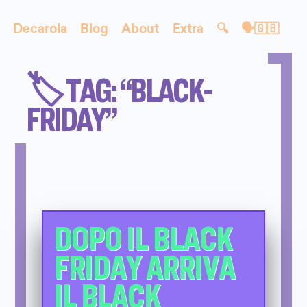
Decarola
Blog
About
Extra
🔍
🗣🇬🇧
🏷️ TAG: “BLACK-
FRIDAY”
DOPO IL BLACK
FRIDAY ARRIVA
IL BLACK