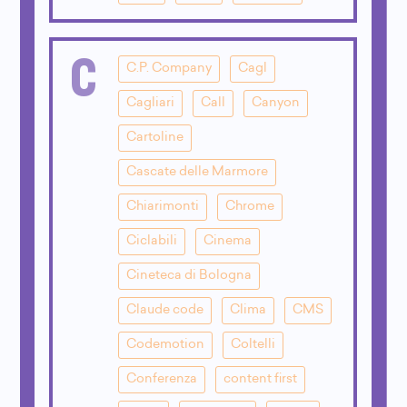
C
C.P. Company
Cagl
Cagliari
Call
Canyon
Cartoline
Cascate delle Marmore
Chiarimonti
Chrome
Ciclabili
Cinema
Cineteca di Bologna
Claude code
Clima
CMS
Codemotion
Coltelli
Conferenza
content first