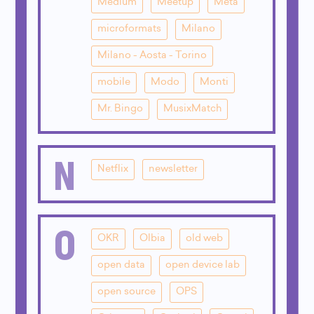
Medium
Meetup
Meta
microformats
Milano
Milano - Aosta - Torino
mobile
Modo
Monti
Mr. Bingo
MusixMatch
N
Netflix
newsletter
O
OKR
Olbia
old web
open data
open device lab
open source
OPS