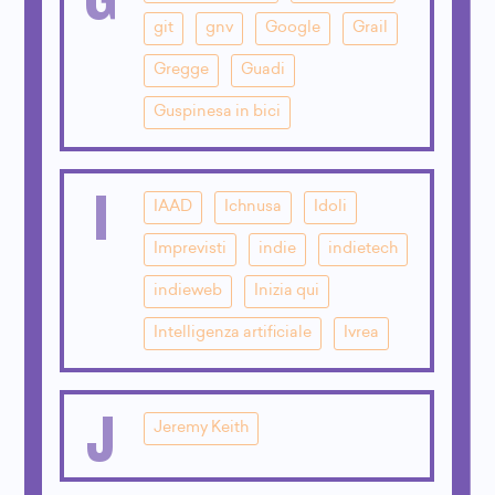
git
gnv
Google
Grail
Gregge
Guadi
Guspinesa in bici
I
IAAD
Ichnusa
Idoli
Imprevisti
indie
indietech
indieweb
Inizia qui
Intelligenza artificiale
Ivrea
J
Jeremy Keith