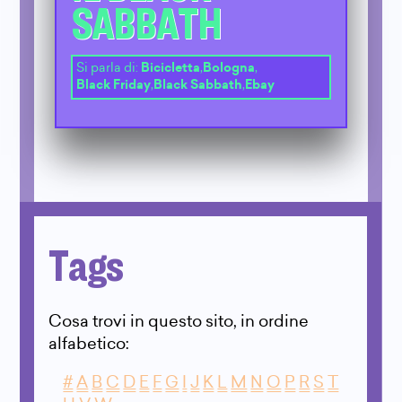
SABBATH
Si parla di:
Bicicletta
,
Bologna
,
Black Friday
,
Black Sabbath
,
Ebay
Tags
Cosa trovi in questo sito, in ordine
alfabetico:
#
A
B
C
D
E
F
G
I
J
K
L
M
N
O
P
R
S
T