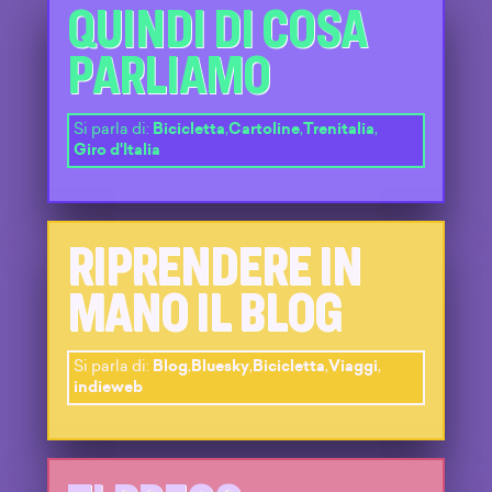
QUINDI DI COSA
PARLIAMO
Si parla di:
Bicicletta
,
Cartoline
,
Trenitalia
,
Giro d'Italia
RIPRENDERE IN
MANO IL BLOG
Si parla di:
Blog
,
Bluesky
,
Bicicletta
,
Viaggi
,
indieweb