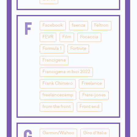
F
Facebook
faenza
Feltron
FEVR
Film
Focaccia
Formula 1
Fortnite
Francigena
Francigena in bici 2022
Frank Chimero
Freelance
freelancecamp
Frere-jones
from the front
Front end
G
Garmin/Wahoo
Giro d'Italia