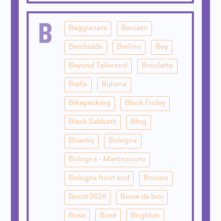
B
Baggianate
Berceto
Berchidda
Berlino
Bey
Beyond Tellerand
Bicicletta
Biella
Bijliana
Bikepacking
Black Friday
Black Sabbath
Blog
Bluesky
Bologna
Bologna - Martinsicuro
Bologna front end
Bonora
Boost 2026
Borse da bici
Bosa
Boxe
Brighton