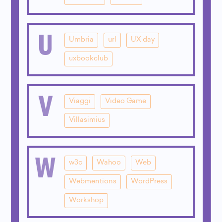
U
Umbria
url
UX day
uxbookclub
V
Viaggi
Video Game
Villasimius
W
w3c
Wahoo
Web
Webmentions
WordPress
Workshop