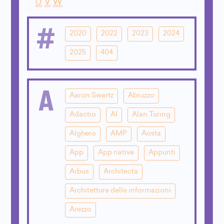
U
V
W
#
2020
2022
2023
2024
2025
404
A
Aaron Swartz
Abruzzo
Adactio
AI
Alan Turing
Alghero
AMP
Aosta
App
App native
Appunti
Arbus
Architecta
Architettura delle informazioni
Arezzo