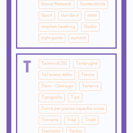
Social Network
Sostenibilità
Sport
standard
stats
stephen hawking
Studio
style guide
summit
T
TailwindCSS
Tartarughe
Te l'avevo detto
Tennis
Terni - Cavriago
Tertenia
Tipografia
Tips
Torna per pranzo squadra corse
Toscana
Trap
Trash
Trenitalia
Twitter