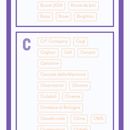
Boost 2026
Borse da bici
Bosa
Boxe
Brighton
C
C.P. Company
Cagl
Cagliari
Call
Canyon
Cartoline
Cascate delle Marmore
Chiarimonti
Chrome
Ciclabili
Cinema
Cineteca di Bologna
Claude code
Clima
CMS
Codemotion
Coltelli