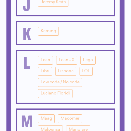
J
Jeremy Keith
K
Kerning
L
Lean
LeanUX
Lego
Libri
Lisbona
LOL
Low code / No code
Luciano Floridi
M
Maag
Macomer
Malpensa
Mangiare