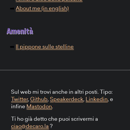
About me (in english)
Amenità
Il pippone sulle stelline
Sul web mi trovi anche in altri posti. Tipo:
Twitter
,
Github
,
Speakerdeck
,
Linkedin
, e
infine
Mastodon
.
Ti ho già detto che puoi scrivermi a
ciao@decaro.la
?