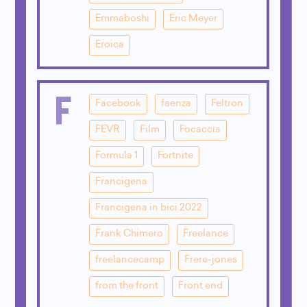
Emmaboshi
Eric Meyer
Eroica
F
Facebook
faenza
Feltron
FEVR
Film
Focaccia
Formula 1
Fortnite
Francigena
Francigena in bici 2022
Frank Chimero
Freelance
freelancecamp
Frere-jones
from the front
Front end