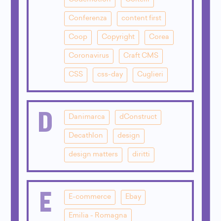
Conferenza
content first
Coop
Copyright
Corea
Coronavirus
Craft CMS
CSS
css-day
Cuglieri
D
Danimarca
dConstruct
Decathlon
design
design matters
diritti
E
E-commerce
Ebay
Emilia - Romagna