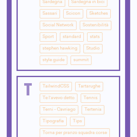
Sardegna
Sardegna in bici
Sassari
Scicon
Sketches
Social Network
Sostenibilità
Sport
standard
stats
stephen hawking
Studio
style guide
summit
T
TailwindCSS
Tartarughe
Te l'avevo detto
Tennis
Terni - Cavriago
Tertenia
Tipografia
Tips
Torna per pranzo squadra corse