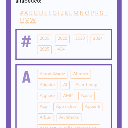
alfabetico:
#
A
B
C
D
E
F
G
I
J
K
L
M
N
O
P
R
S
T
U
V
W
#
2020
2022
2023
2024
2025
404
A
Aaron Swartz
Abruzzo
Adactio
AI
Alan Turing
Alghero
AMP
Aosta
App
App native
Appunti
Arbus
Architecta