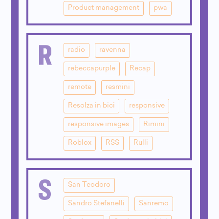
Product management
pwa
R
radio
ravenna
rebeccapurple
Recap
remote
resmini
Resolza in bici
responsive
responsive images
Rimini
Roblox
RSS
Rulli
S
San Teodoro
Sandro Stefanelli
Sanremo