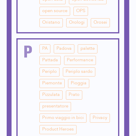
open source
OPS
Oristano
Orologi
Orosei
P
PA
Padova
palette
Pattada
Performance
Periplo
Periplo sardo
Piemonte
Pioggia
Pizzulata
Prato
presentatore
Primo viaggio in bici
Privacy
Product Heroes