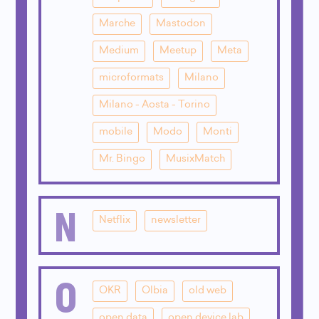
Marche
Mastodon
Medium
Meetup
Meta
microformats
Milano
Milano - Aosta - Torino
mobile
Modo
Monti
Mr. Bingo
MusixMatch
N
Netflix
newsletter
O
OKR
Olbia
old web
open data
open device lab