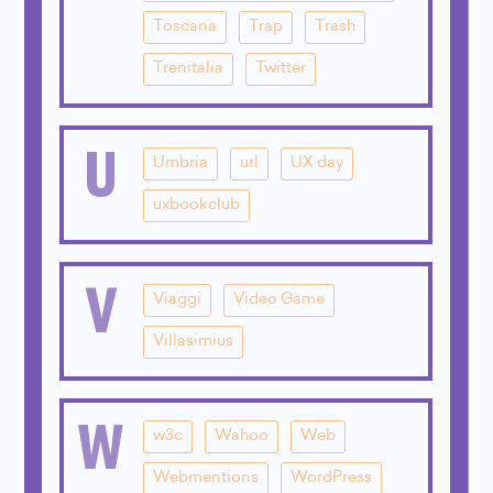
Toscana
Trap
Trash
Trenitalia
Twitter
U
Umbria
url
UX day
uxbookclub
V
Viaggi
Video Game
Villasimius
W
w3c
Wahoo
Web
Webmentions
WordPress