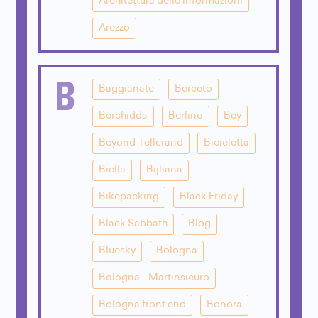
Architettura delle informazioni
Arezzo
B
Baggianate
Berceto
Berchidda
Berlino
Bey
Beyond Tellerand
Bicicletta
Biella
Bijliana
Bikepacking
Black Friday
Black Sabbath
Blog
Bluesky
Bologna
Bologna - Martinsicuro
Bologna front end
Bonora