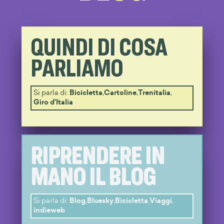
QUINDI DI COSA
PARLIAMO
Si parla di:
Bicicletta
,
Cartoline
,
Trenitalia
,
Giro d'Italia
RIPRENDERE IN
MANO IL BLOG
Si parla di:
Blog
,
Bluesky
,
Bicicletta
,
Viaggi
,
indieweb