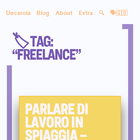
Decarola
Blog
About
Extra
🔍
🗣🇬🇧
🏷️ TAG:
“FREELANCE”
PARLARE DI
LAVORO IN
SPIAGGIA –