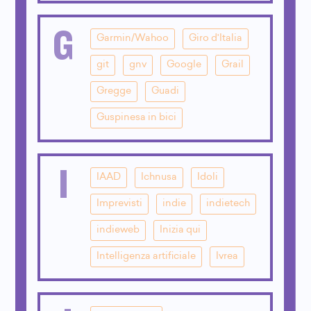
G
Garmin/Wahoo
Giro d'Italia
git
gnv
Google
Grail
Gregge
Guadi
Guspinesa in bici
I
IAAD
Ichnusa
Idoli
Imprevisti
indie
indietech
indieweb
Inizia qui
Intelligenza artificiale
Ivrea