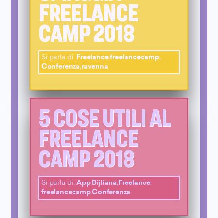
FREELANCE
CAMP 2018
Si parla di:
Freelance
,
freelancecamp
,
Conferenza
,
ravenna
5 COSE UTILI AL
FREELANCE
CAMP 2018
Si parla di:
App
,
Bijliana
,
Freelance
,
freelancecamp
,
Conferenza