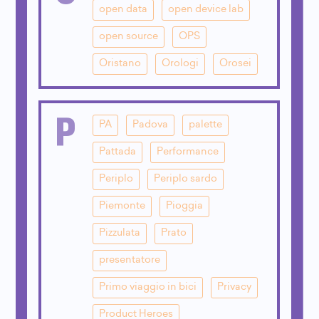
open data
open device lab
open source
OPS
Oristano
Orologi
Orosei
P
PA
Padova
palette
Pattada
Performance
Periplo
Periplo sardo
Piemonte
Pioggia
Pizzulata
Prato
presentatore
Primo viaggio in bici
Privacy
Product Heroes