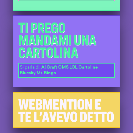
TI PREGO
MANDAMI UNA
CARTOLINA
Si parla di:
AI
,
Craft CMS
,
LOL
,
Cartoline
,
Bluesky
,
Mr. Bingo
WEBMENTION E
TE L'AVEVO DETTO