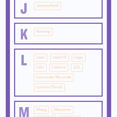
J
Jeremy Keith
K
Kerning
L
Lean
LeanUX
Lego
Libri
Lisbona
LOL
Low code / No code
Luciano Floridi
M
Maag
Macomer