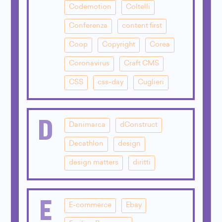
Codemotion
Coltelli
Conferenza
content first
Coop
Copyright
Corea
Coronavirus
Craft CMS
CSS
css-day
Cuglieri
D
Danimarca
dConstruct
Decathlon
design
design matters
diritti
E
E-commerce
Ebay