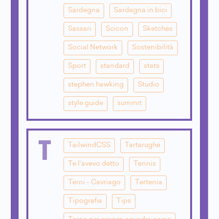
Sardegna
Sardegna in bici
Sassari
Scicon
Sketches
Social Network
Sostenibilità
Sport
standard
stats
stephen hawking
Studio
style guide
summit
T
TailwindCSS
Tartarughe
Te l'avevo detto
Tennis
Terni - Cavriago
Tertenia
Tipografia
Tips