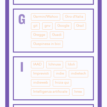
G
Garmin/Wahoo
Giro d'Italia
git
gnv
Google
Grail
Gregge
Guadi
Guspinesa in bici
I
IAAD
Ichnusa
Idoli
Imprevisti
indie
indietech
indieweb
Inizia qui
Intelligenza artificiale
Ivrea