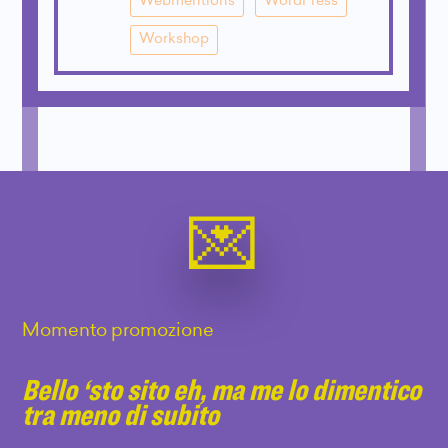
Webmentions
WordPress
Workshop
Momento promozione
Bello ‘sto sito eh, ma me lo dimentico
tra meno di subito