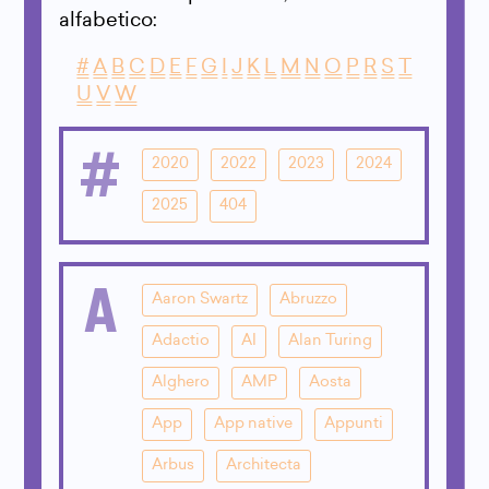
alfabetico:
#
A
B
C
D
E
F
G
I
J
K
L
M
N
O
P
R
S
T
U
V
W
#
2020
2022
2023
2024
2025
404
A
Aaron Swartz
Abruzzo
Adactio
AI
Alan Turing
Alghero
AMP
Aosta
App
App native
Appunti
Arbus
Architecta