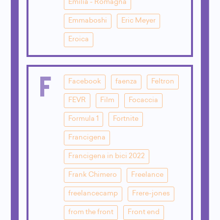
Emilia - Romagna
Emmaboshi
Eric Meyer
Eroica
F
Facebook
faenza
Feltron
FEVR
Film
Focaccia
Formula 1
Fortnite
Francigena
Francigena in bici 2022
Frank Chimero
Freelance
freelancecamp
Frere-jones
from the front
Front end