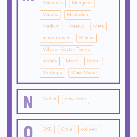
Malpensa
Mangiare
Marche
Mastodon
Medium
Meetup
Meta
microformats
Milano
Milano - Aosta - Torino
mobile
Modo
Monti
Mr. Bingo
MusixMatch
N
Netflix
newsletter
O
OKR
Olbia
old web