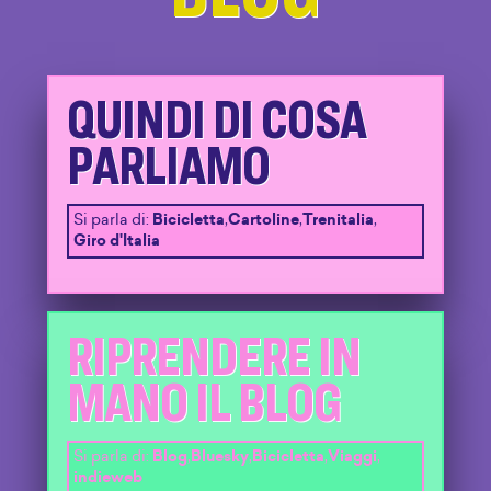
QUINDI DI COSA
PARLIAMO
Si parla di:
Bicicletta
,
Cartoline
,
Trenitalia
,
Giro d'Italia
RIPRENDERE IN
MANO IL BLOG
Si parla di:
Blog
,
Bluesky
,
Bicicletta
,
Viaggi
,
indieweb