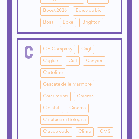
Boost 2026
Borse da bici
Bosa
Boxe
Brighton
C
C.P. Company
Cagl
Cagliari
Call
Canyon
Cartoline
Cascate delle Marmore
Chiarimonti
Chrome
Ciclabili
Cinema
Cineteca di Bologna
Claude code
Clima
CMS