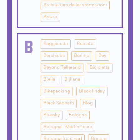
Architettura delle informazioni
Arezzo
B
Baggianate
Berceto
Berchidda
Berlino
Bey
Beyond Tellerand
Bicicletta
Biella
Bijliana
Bikepacking
Black Friday
Black Sabbath
Blog
Bluesky
Bologna
Bologna - Martinsicuro
Bologna front end
Bonora