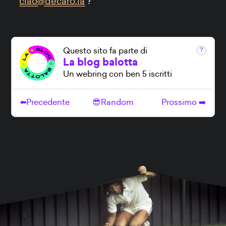
ciao@decaro.la
?