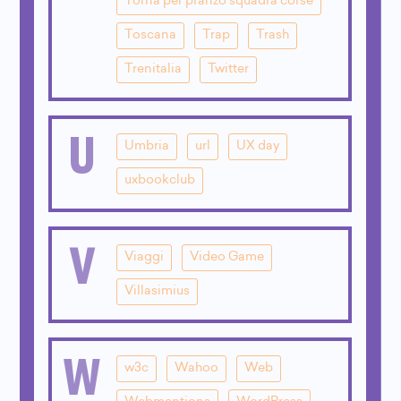
Torna per pranzo squadra corse
Toscana
Trap
Trash
Trenitalia
Twitter
U
Umbria
url
UX day
uxbookclub
V
Viaggi
Video Game
Villasimius
W
w3c
Wahoo
Web