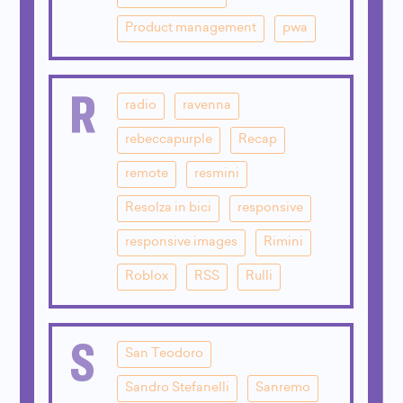
Product management
pwa
R
radio
ravenna
rebeccapurple
Recap
remote
resmini
Resolza in bici
responsive
responsive images
Rimini
Roblox
RSS
Rulli
S
San Teodoro
Sandro Stefanelli
Sanremo