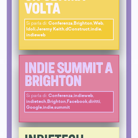
VOLTA
Si parla di:
Conferenza
,
Brighton
,
Web
,
Idoli
,
Jeremy Keith
,
dConstruct
,
indie
,
indieweb
INDIE SUMMIT A
BRIGHTON
Si parla di:
Conferenza
,
indieweb
,
indietech
,
Brighton
,
Facebook
,
diritti
,
Google
,
indie
,
summit