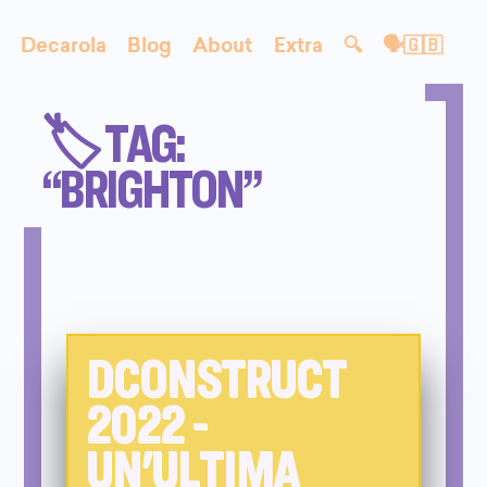
Decarola
Blog
About
Extra
🔍
🗣🇬🇧
🏷️ TAG:
“BRIGHTON”
DCONSTRUCT
2022 -
UN'ULTIMA