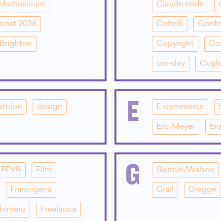
Martinsicuro
Claude code
oost 2026
Coltelli
Confe
Brighton
Copyright
Co
css-day
Cugli
E
athlon
design
E-commerce
Eric Meyer
Ero
G
FEVR
Film
Garmin/Wahoo
Francigena
Grail
Gregge
Chimero
Freelance