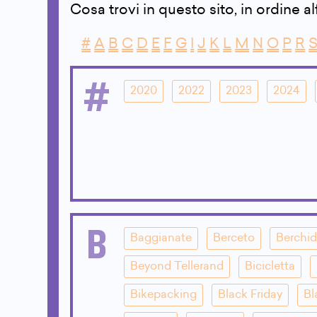
Cosa trovi in questo sito, in ordine a
#
A
B
C
D
E
F
G
I
J
K
L
M
N
O
P
R
#
2020
2022
2023
2024
B
Baggianate
Berceto
Berchi
Beyond Tellerand
Bicicletta
Bikepacking
Black Friday
Bl