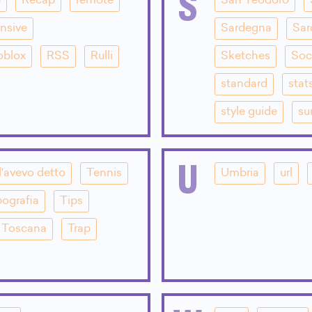
S
e
Recap
remote
San Teodoro
nsive
Sardegna
Sar
oblox
RSS
Rulli
Sketches
Soc
standard
stat
style guide
su
U
l'avevo detto
Tennis
Umbria
url
pografia
Tips
Toscana
Trap