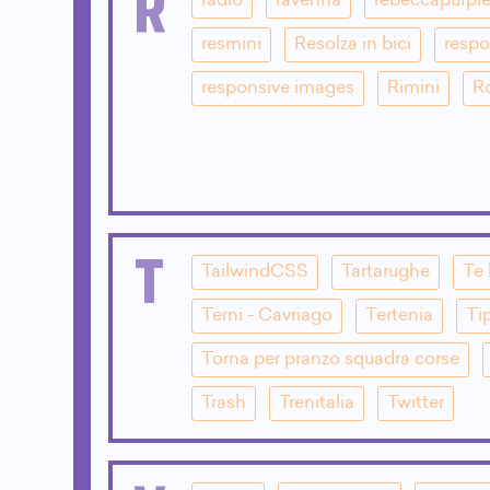
R
radio
ravenna
rebeccapurpl
resmini
Resolza in bici
respo
responsive images
Rimini
R
T
TailwindCSS
Tartarughe
Te 
Terni - Cavriago
Tertenia
Ti
Torna per pranzo squadra corse
Trash
Trenitalia
Twitter