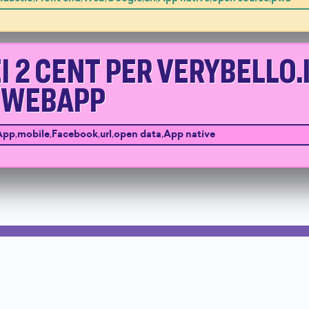
EI 2 CENT PER VERYBELLO.I
/WEBAPP
App
,
mobile
,
Facebook
,
url
,
open data
,
App native