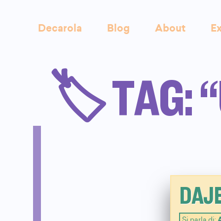
Decarola
Blog
About
Ex
🏷️ TAG: 
DAJ
Si parla di: