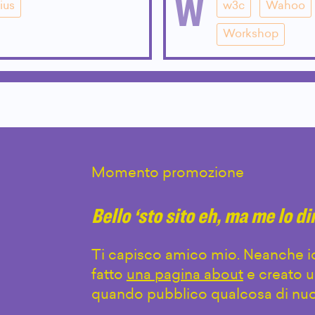
W
ius
w3c
Wahoo
Workshop
Momento promozione
Bello ‘sto sito eh, ma me lo d
Ti capisco amico mio. Neanche io
fatto
una pagina about
e creato u
quando pubblico qualcosa di nuo