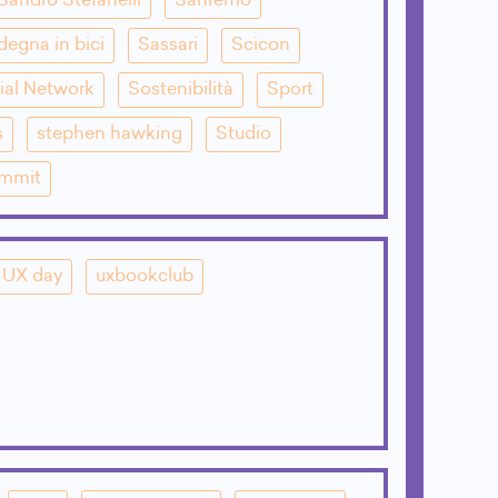
Sandro Stefanelli
Sanremo
degna in bici
Sassari
Scicon
ial Network
Sostenibilità
Sport
s
stephen hawking
Studio
mmit
UX day
uxbookclub