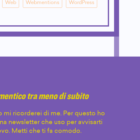
Web
Webmentions
WordPress
imentico tra meno di subito
 mi ricorderei di me. Per questo ho
na newsletter che uso per avvisarti
vo. Metti che ti fa comodo.