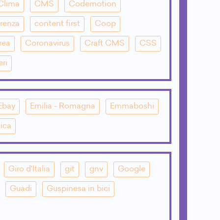
Clima
CMS
Codemotion
renza
content first
Coop
rea
Coronavirus
Craft CMS
CSS
eri
Ebay
Emilia - Romagna
Emmaboshi
ica
Giro d'Italia
git
gnv
Google
Guadi
Guspinesa in bici