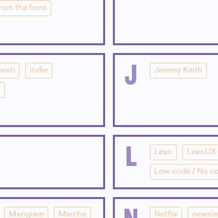
rom the front
J
visti
indie
Jeremy Keith
i
L
Lean
LeanUX
Low code / No c
N
Mangiare
Marche
Netflix
newsle