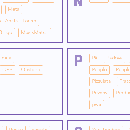
Meta
 - Aosta - Torino
 Bingo
MusixMatch
P
 data
PA
Padova
OPS
Oristano
Periplo
Peripl
Pizzulata
Prat
Privacy
Produ
pwa