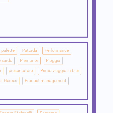
palette
Pattada
Performance
o sardo
Piemonte
Pioggia
o
presentatore
Primo viaggio in bici
ct Heroes
Product management