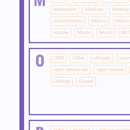
Mastodon
Medium
Meetup
microformats
Milano
Milano
mobile
Modo
Monti
Mr.
O
OKR
Olbia
old web
open
open device lab
open source
Orologi
Orosei