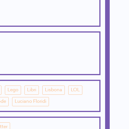
Lego
Libri
Lisbona
LOL
ode
Luciano Floridi
tter