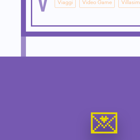
V
Viaggi
Video Game
Villasim