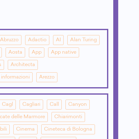
Abruzzo
Adactio
AI
Alan Turing
Aosta
App
App native
s
Architecta
e informazioni
Arezzo
Cagl
Cagliari
Call
Canyon
cate delle Marmore
Chiarimonti
bili
Cinema
Cineteca di Bologna