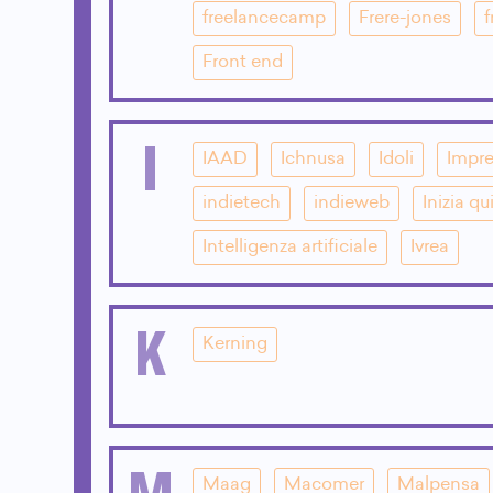
freelancecamp
Frere-jones
f
Front end
I
IAAD
Ichnusa
Idoli
Impre
indietech
indieweb
Inizia qu
Intelligenza artificiale
Ivrea
K
Kerning
M
Maag
Macomer
Malpensa