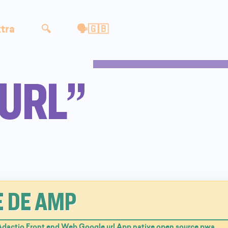
tra
🔍
🗣🇬🇧
“URL”
E DE AMP
Adactio
,
Front end
,
Web
,
Google
,
url
,
App native
,
open source
,
pwa