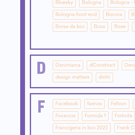
Bluesky
Bologna
Bologna - 
Bologna front end
Bonora
B
Borse da bici
Bosa
Boxe
D
Danimarca
dConstruct
Dec
design matters
diritti
F
Facebook
faenza
Feltron
Focaccia
Formula 1
Fortnite
Francigena in bici 2022
Frank 