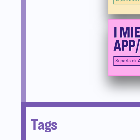
I MI
APP
Si parla di:
Tags