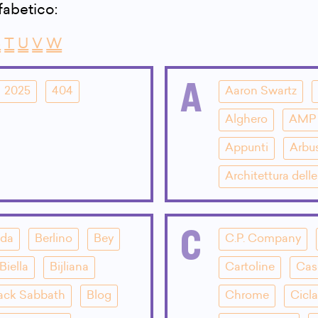
lfabetico:
S
T
U
V
W
A
2025
404
Aaron Swartz
Alghero
AMP
Appunti
Arbu
Architettura dell
C
dda
Berlino
Bey
C.P. Company
Biella
Bijliana
Cartoline
Cas
ack Sabbath
Blog
Chrome
Cicla