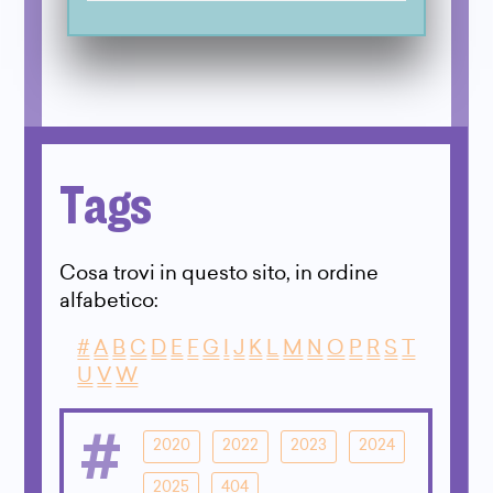
Tags
Cosa trovi in questo sito, in ordine
alfabetico:
#
A
B
C
D
E
F
G
I
J
K
L
M
N
O
P
R
S
T
U
V
W
#
2020
2022
2023
2024
2025
404