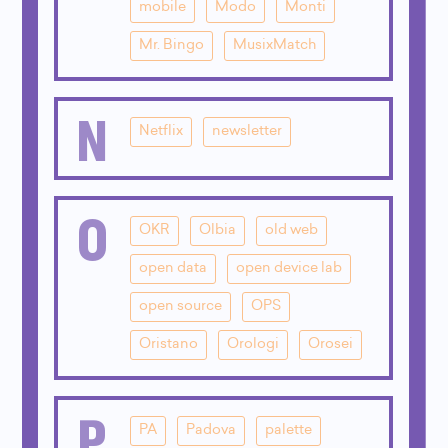
mobile
Modo
Monti
Mr. Bingo
MusixMatch
N
Netflix
newsletter
O
OKR
Olbia
old web
open data
open device lab
open source
OPS
Oristano
Orologi
Orosei
P
PA
Padova
palette