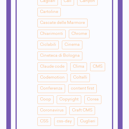
Cagliari
Call
Canyon
Cartoline
Cascate delle Marmore
Chiarimonti
Chrome
Ciclabili
Cinema
Cineteca di Bologna
Claude code
Clima
CMS
Codemotion
Coltelli
Conferenza
content first
Coop
Copyright
Corea
Coronavirus
Craft CMS
CSS
css-day
Cuglieri