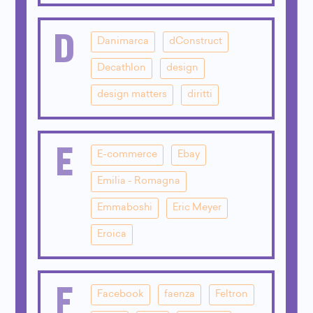
D
Danimarca
dConstruct
Decathlon
design
design matters
diritti
E
E-commerce
Ebay
Emilia - Romagna
Emmaboshi
Eric Meyer
Eroica
F
Facebook
faenza
Feltron