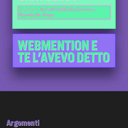
Si parla di:
AI
,
Craft CMS
,
LOL
,
Cartoline
,
Bluesky
,
Mr. Bingo
WEBMENTION E
TE L'AVEVO DETTO
Argomenti