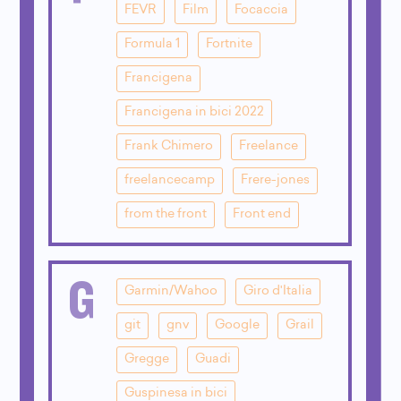
FEVR
Film
Focaccia
Formula 1
Fortnite
Francigena
Francigena in bici 2022
Frank Chimero
Freelance
freelancecamp
Frere-jones
from the front
Front end
G
Garmin/Wahoo
Giro d'Italia
git
gnv
Google
Grail
Gregge
Guadi
Guspinesa in bici