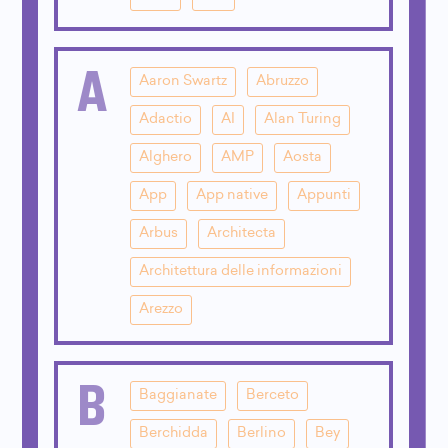
A
Aaron Swartz
Abruzzo
Adactio
AI
Alan Turing
Alghero
AMP
Aosta
App
App native
Appunti
Arbus
Architecta
Architettura delle informazioni
Arezzo
B
Baggianate
Berceto
Berchidda
Berlino
Bey