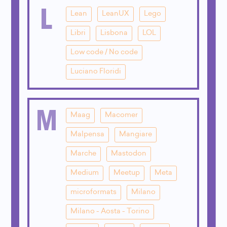
L
Lean
LeanUX
Lego
Libri
Lisbona
LOL
Low code / No code
Luciano Floridi
M
Maag
Macomer
Malpensa
Mangiare
Marche
Mastodon
Medium
Meetup
Meta
microformats
Milano
Milano - Aosta - Torino