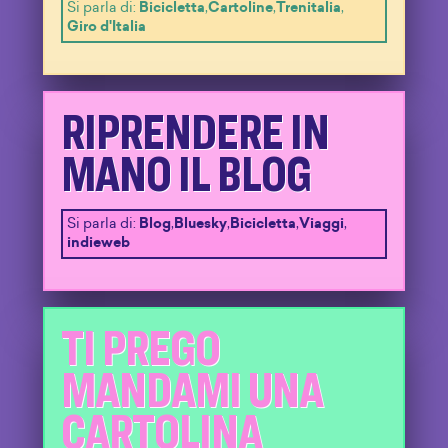
Si parla di:
Bicicletta
,
Cartoline
,
Trenitalia
,
Giro d'Italia
RIPRENDERE IN
MANO IL BLOG
Si parla di:
Blog
,
Bluesky
,
Bicicletta
,
Viaggi
,
indieweb
TI PREGO
MANDAMI UNA
CARTOLINA