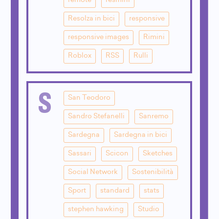
remote
resmini
Resolza in bici
responsive
responsive images
Rimini
Roblox
RSS
Rulli
S
San Teodoro
Sandro Stefanelli
Sanremo
Sardegna
Sardegna in bici
Sassari
Scicon
Sketches
Social Network
Sostenibilità
Sport
standard
stats
stephen hawking
Studio