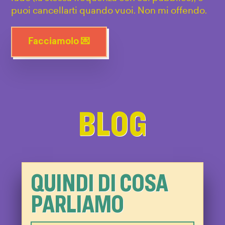
puoi cancellarti quando vuoi. Non mi offendo.
Facciamolo 💌
BLOG
QUINDI DI COSA
PARLIAMO