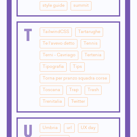
style guide
summit
T
TailwindCSS
Tartarughe
Te l'avevo detto
Tennis
Terni - Cavriago
Tertenia
Tipografia
Tips
Torna per pranzo squadra corse
Toscana
Trap
Trash
Trenitalia
Twitter
U
Umbria
url
UX day