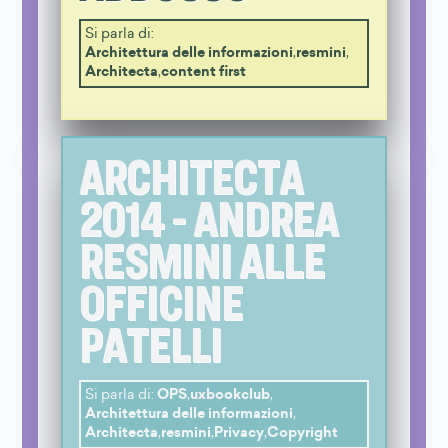
Si parla di:
Architettura delle informazioni
,
resmini
,
Architecta
,
content first
ARCHITECTA
2014 - ANDREA
RESMINI ALLE
OFFICINE
PATELLI
Si parla di:
OPS
,
uxbookclub
,
Architettura delle informazioni
,
Architecta
,
resmini
,
Privacy
,
Copyright