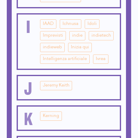
I
IAAD
Ichnusa
Idoli
Imprevisti
indie
indietech
indieweb
Inizia qui
Intelligenza artificiale
Ivrea
J
Jeremy Keith
K
Kerning