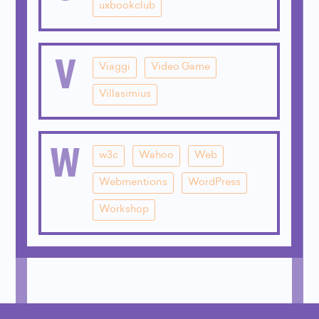
uxbookclub
V
Viaggi
Video Game
Villasimius
W
w3c
Wahoo
Web
Webmentions
WordPress
Workshop