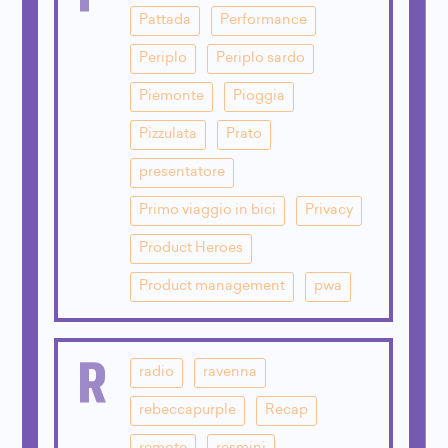
Pattada
Performance
Periplo
Periplo sardo
Piemonte
Pioggia
Pizzulata
Prato
presentatore
Primo viaggio in bici
Privacy
Product Heroes
Product management
pwa
R
radio
ravenna
rebeccapurple
Recap