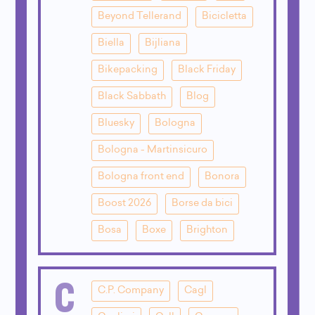
Beyond Tellerand
Bicicletta
Biella
Bijliana
Bikepacking
Black Friday
Black Sabbath
Blog
Bluesky
Bologna
Bologna - Martinsicuro
Bologna front end
Bonora
Boost 2026
Borse da bici
Bosa
Boxe
Brighton
C
C.P. Company
Cagl