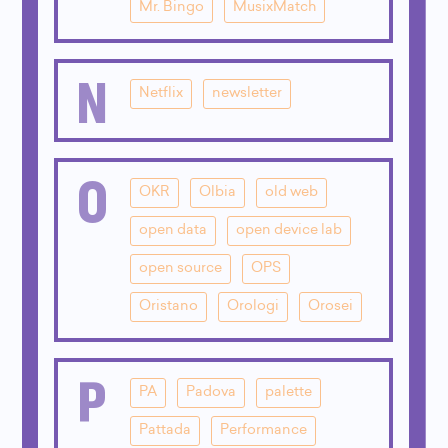
Mr. Bingo
MusixMatch
N
Netflix
newsletter
O
OKR
Olbia
old web
open data
open device lab
open source
OPS
Oristano
Orologi
Orosei
P
PA
Padova
palette
Pattada
Performance