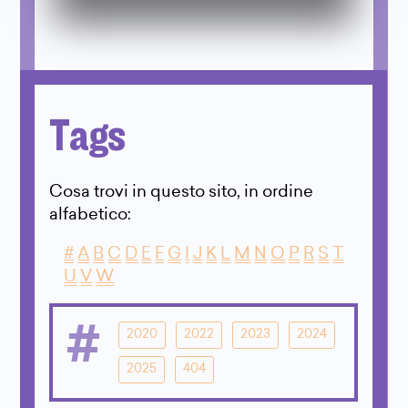
Tags
Cosa trovi in questo sito, in ordine
alfabetico:
#
A
B
C
D
E
F
G
I
J
K
L
M
N
O
P
R
S
T
U
V
W
#
2020
2022
2023
2024
2025
404