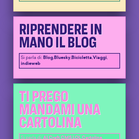
RIPRENDERE IN
MANO IL BLOG
Si parla di:
Blog
,
Bluesky
,
Bicicletta
,
Viaggi
,
indieweb
TI PREGO
MANDAMI UNA
CARTOLINA
Si parla di:
AI
,
Craft CMS
,
LOL
,
Cartoline
,