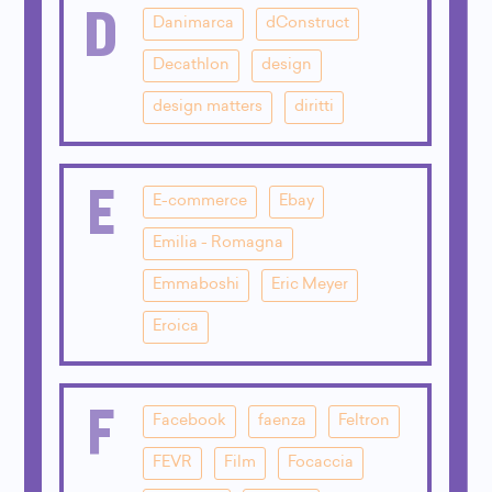
D
Danimarca
dConstruct
Decathlon
design
design matters
diritti
E
E-commerce
Ebay
Emilia - Romagna
Emmaboshi
Eric Meyer
Eroica
F
Facebook
faenza
Feltron
FEVR
Film
Focaccia