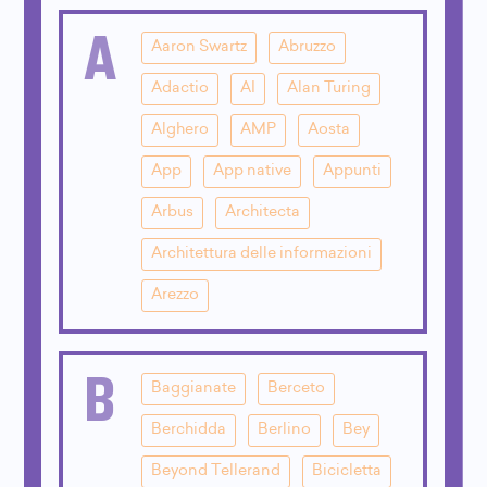
A
Aaron Swartz
Abruzzo
Adactio
AI
Alan Turing
Alghero
AMP
Aosta
App
App native
Appunti
Arbus
Architecta
Architettura delle informazioni
Arezzo
B
Baggianate
Berceto
Berchidda
Berlino
Bey
Beyond Tellerand
Bicicletta