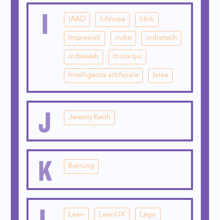
I
IAAD
Ichnusa
Idoli
Imprevisti
indie
indietech
indieweb
Inizia qui
Intelligenza artificiale
Ivrea
J
Jeremy Keith
K
Kerning
L
Lean
LeanUX
Lego