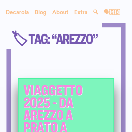
Decarola
Blog
About
Extra
🔍
🗣🇬🇧
🏷️ TAG: “AREZZO”
VIAGGETTO
2025 - DA
AREZZO A
PRATO A