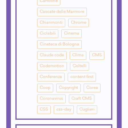
Cartoline
Cascate delle Marmore
Chiarimonti
Chrome
Ciclabili
Cinema
Cineteca di Bologna
Claude code
Clima
CMS
Codemotion
Coltelli
Conferenza
content first
Coop
Copyright
Corea
Coronavirus
Craft CMS
CSS
css-day
Cuglieri