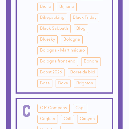
Biella
Bijliana
Bikepacking
Black Friday
Black Sabbath
Blog
Bluesky
Bologna
Bologna - Martinsicuro
Bologna front end
Bonora
Boost 2026
Borse da bici
Bosa
Boxe
Brighton
C
C.P. Company
Cagl
Cagliari
Call
Canyon