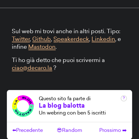
Sul web mi trovi anche in altri posti. Tipo:
Twitter
,
Github
,
Speakerdeck
,
Linkedin
, e
infine
Mastodon
.
Ti ho già detto che puoi scrivermi a
ciao@decaro.la
?