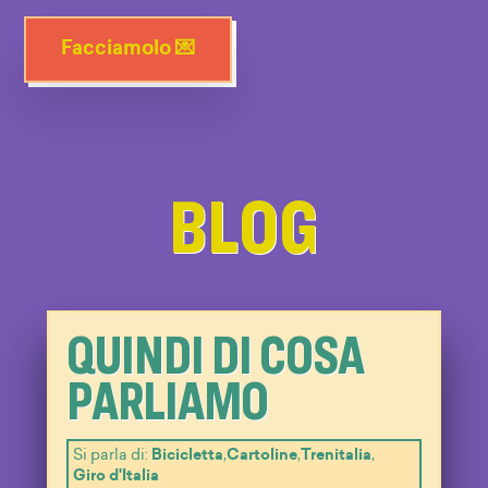
Facciamolo 💌
BLOG
QUINDI DI COSA
PARLIAMO
Si parla di:
Bicicletta
,
Cartoline
,
Trenitalia
,
Giro d'Italia