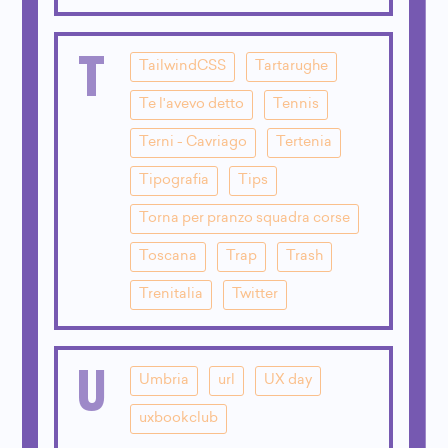
T
TailwindCSS
Tartarughe
Te l'avevo detto
Tennis
Terni - Cavriago
Tertenia
Tipografia
Tips
Torna per pranzo squadra corse
Toscana
Trap
Trash
Trenitalia
Twitter
U
Umbria
url
UX day
uxbookclub