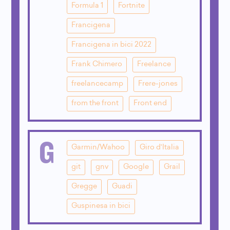
Formula 1
Fortnite
Francigena
Francigena in bici 2022
Frank Chimero
Freelance
freelancecamp
Frere-jones
from the front
Front end
G
Garmin/Wahoo
Giro d'Italia
git
gnv
Google
Grail
Gregge
Guadi
Guspinesa in bici