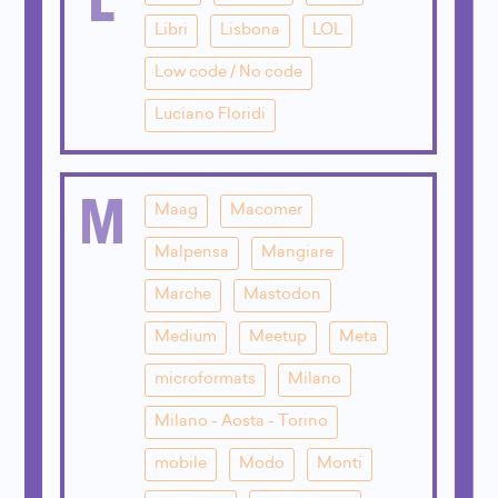
Libri
Lisbona
LOL
Low code / No code
Luciano Floridi
M
Maag
Macomer
Malpensa
Mangiare
Marche
Mastodon
Medium
Meetup
Meta
microformats
Milano
Milano - Aosta - Torino
mobile
Modo
Monti