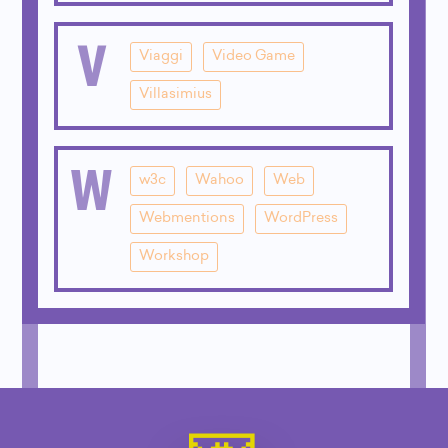
V
Viaggi
Video Game
Villasimius
W
w3c
Wahoo
Web
Webmentions
WordPress
Workshop