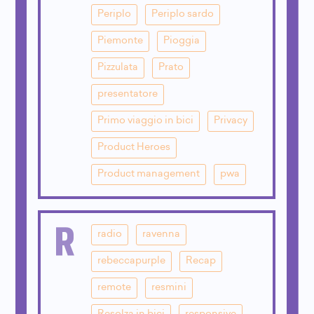
Periplo
Periplo sardo
Piemonte
Pioggia
Pizzulata
Prato
presentatore
Primo viaggio in bici
Privacy
Product Heroes
Product management
pwa
R
radio
ravenna
rebeccapurple
Recap
remote
resmini