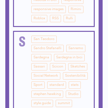
Resolza in bici
responsive
responsive images
Rimini
Roblox
RSS
Rulli
S
San Teodoro
Sandro Stefanelli
Sanremo
Sardegna
Sardegna in bici
Sassari
Scicon
Sketches
Social Network
Sostenibilità
Sport
standard
stats
stephen hawking
Studio
style guide
summit