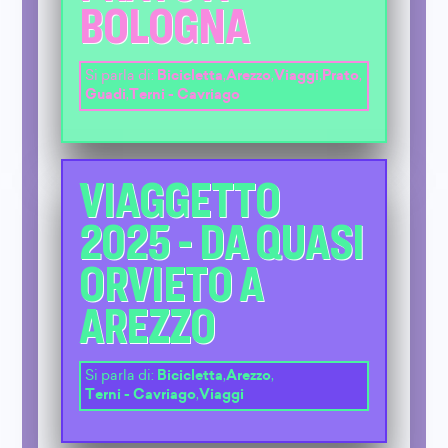
BOLOGNA
Si parla di:
Bicicletta
,
Arezzo
,
Viaggi
,
Prato
,
Guadi
,
Terni - Cavriago
VIAGGETTO
2025 - DA QUASI
ORVIETO A
AREZZO
Si parla di:
Bicicletta
,
Arezzo
,
Terni - Cavriago
,
Viaggi