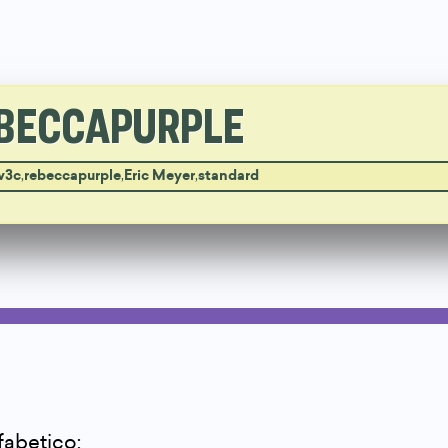
BECCAPURPLE
w3c
,
rebeccapurple
,
Eric Meyer
,
standard
lfabetico: