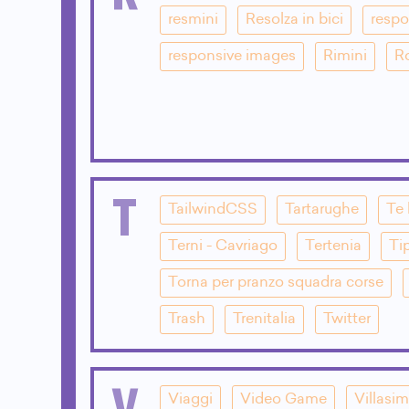
resmini
Resolza in bici
respo
responsive images
Rimini
R
T
TailwindCSS
Tartarughe
Te 
Terni - Cavriago
Tertenia
Ti
Torna per pranzo squadra corse
Trash
Trenitalia
Twitter
V
Viaggi
Video Game
Villasim