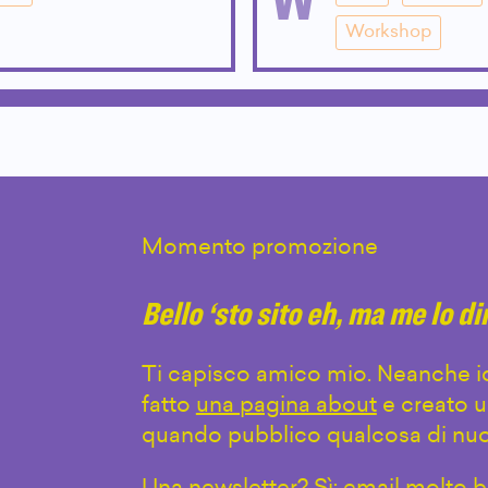
Workshop
Momento promozione
Bello ‘sto sito eh, ma me lo d
Ti capisco amico mio. Neanche io
fatto
una pagina about
e creato u
quando pubblico qualcosa di nuo