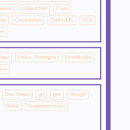
renza
content first
Coop
rea
Coronavirus
Craft CMS
CSS
eri
Ebay
Emilia - Romagna
Emmaboshi
ica
Giro d'Italia
git
gnv
Google
Guadi
Guspinesa in bici