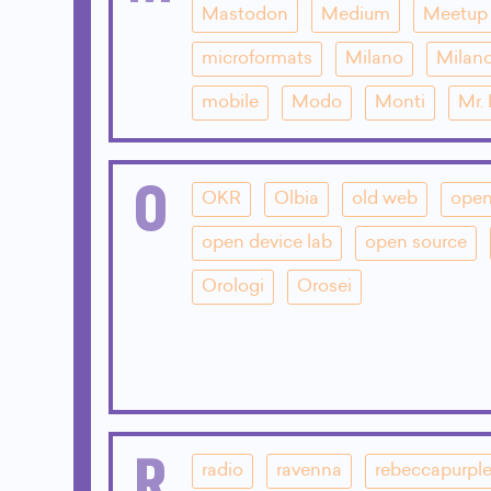
Mastodon
Medium
Meetup
microformats
Milano
Milano
mobile
Modo
Monti
Mr.
O
OKR
Olbia
old web
open
open device lab
open source
Orologi
Orosei
R
radio
ravenna
rebeccapurpl