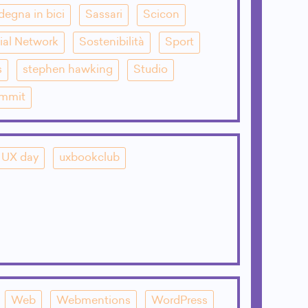
degna in bici
Sassari
Scicon
ial Network
Sostenibilità
Sport
s
stephen hawking
Studio
mmit
UX day
uxbookclub
Web
Webmentions
WordPress