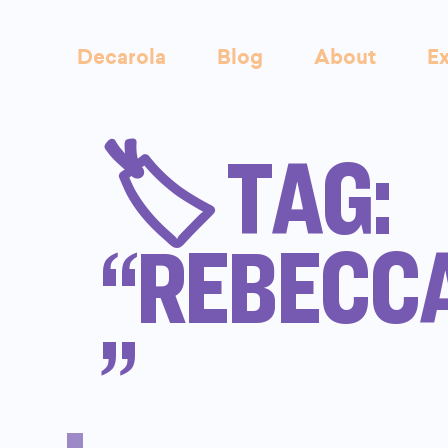
Decarola
Blog
About
Ex
🏷️ TAG:
“REBECC
”