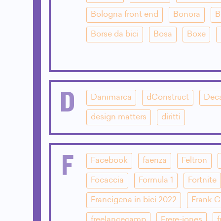
Bologna front end
Bonora
B
Borse da bici
Bosa
Boxe
D
Danimarca
dConstruct
Dec
design matters
diritti
F
Facebook
faenza
Feltron
Focaccia
Formula 1
Fortnite
Francigena in bici 2022
Frank 
freelancecamp
Frere-jones
f