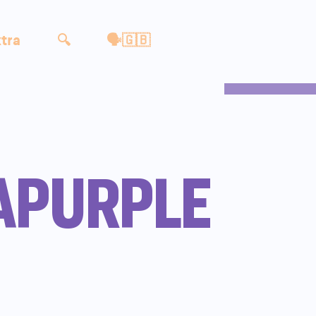
tra
🔍
🗣🇬🇧
APURPLE