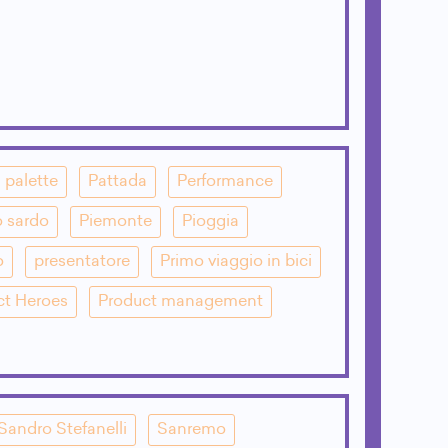
palette
Pattada
Performance
o sardo
Piemonte
Pioggia
o
presentatore
Primo viaggio in bici
ct Heroes
Product management
Sandro Stefanelli
Sanremo