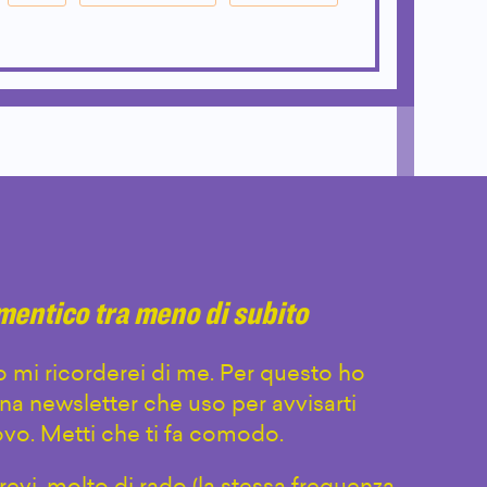
imentico tra meno di subito
 mi ricorderei di me. Per questo ho
na newsletter che uso per avvisarti
vo. Metti che ti fa comodo.