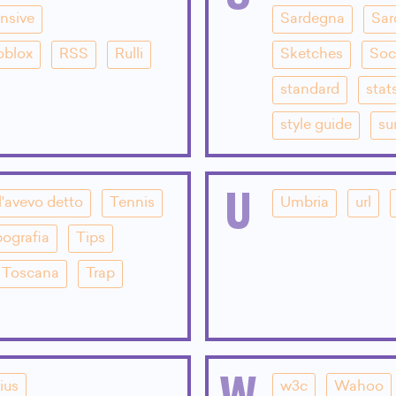
nsive
Sardegna
Sar
oblox
RSS
Rulli
Sketches
Soc
standard
stat
style guide
su
U
l'avevo detto
Tennis
Umbria
url
pografia
Tips
Toscana
Trap
W
ius
w3c
Wahoo