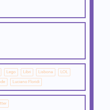
Lego
Libri
Lisbona
LOL
ode
Luciano Floridi
tter