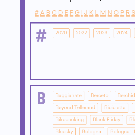
#
A
B
C
D
E
F
G
I
J
K
L
M
N
O
P
R
#
2020
2022
2023
2024
B
Baggianate
Berceto
Berchi
Beyond Tellerand
Bicicletta
Bikepacking
Black Friday
Bl
Bluesky
Bologna
Bologna - 