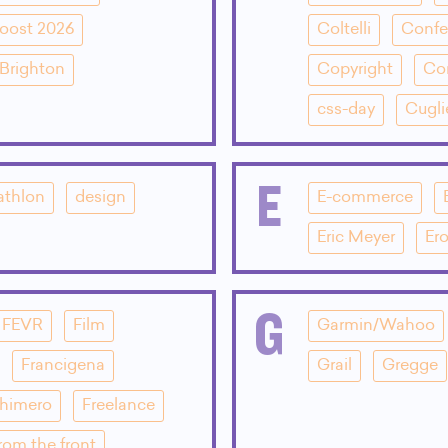
oost 2026
Coltelli
Confe
Brighton
Copyright
Co
css-day
Cugli
E
athlon
design
E-commerce
Eric Meyer
Ero
G
FEVR
Film
Garmin/Wahoo
Francigena
Grail
Gregge
Chimero
Freelance
rom the front