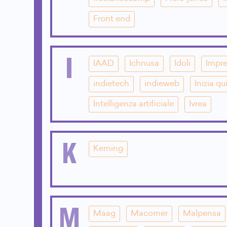
Front end
I
IAAD
Ichnusa
Idoli
Impre
indietech
indieweb
Inizia qu
Intelligenza artificiale
Ivrea
K
Kerning
M
Maag
Macomer
Malpensa