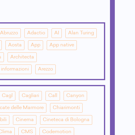
Abruzzo
Adactio
AI
Alan Turing
Aosta
App
App native
s
Architecta
e informazioni
Arezzo
Cagl
Cagliari
Call
Canyon
cate delle Marmore
Chiarimonti
bili
Cinema
Cineteca di Bologna
Clima
CMS
Codemotion