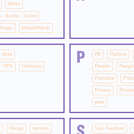
Meta
 - Aosta - Torino
 Bingo
MusixMatch
P
 data
PA
Padova
OPS
Oristano
Periplo
Peripl
Pizzulata
Prat
Privacy
Produ
pwa
S
e
Recap
remote
San Teodoro