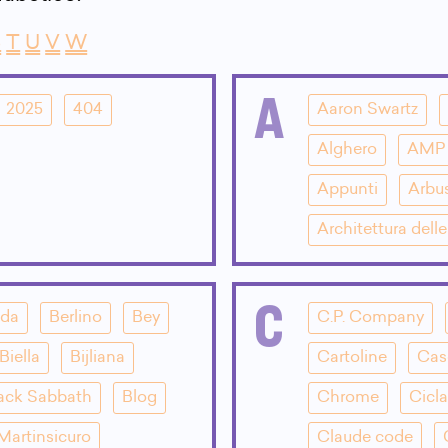
S
T
U
V
W
A
2025
404
Aaron Swartz
Alghero
AMP
Appunti
Arbu
Architettura dell
C
dda
Berlino
Bey
C.P. Company
Biella
Bijliana
Cartoline
Cas
ack Sabbath
Blog
Chrome
Cicla
Martinsicuro
Claude code