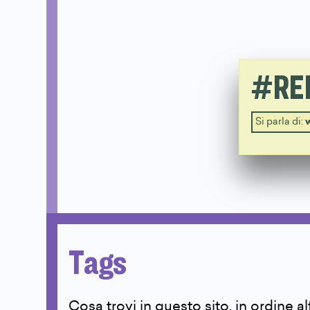
#RE
Si parla di:
Tags
Cosa trovi in questo sito, in ordine a