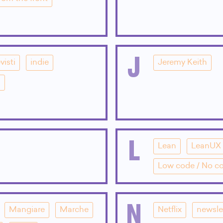
J
visti
indie
Jeremy Keith
i
L
Lean
LeanUX
Low code / No c
N
Mangiare
Marche
Netflix
newsle